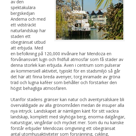
av den
spektakulära
bergskedjan
Anderna och med
ett vidsträckt
naturlandskap har
staden ett
obegränsat utbud
att erbjuda. Med
en befolkning på 120,000 invånare har Mendoza en
förvånansvärt lugn och fridfull atmosfär som få städer av
denna storlek kan erbjuda. Även i centrum som pulserar
av kommersiell aktivitet, typiskt för en stadsmiljö så går
det här att finna breda avenyer, torg inramade av gröna
träd och lugna kaféer som behåller och förstärker den
högst behagliga atmosfären.
Utanför stadens gränser kan natur och äventyrsälskare bli
överväldigade av alla grönområden medan de insuper alla
nya intryck. Landskapet är nämligen känt för sitt vackra
landskap, komplett med skyhöga berg, enorma dalgångar,
naturstigar, vingårdar och mycket mer. Som du nu kanske
förstår erbjuder Mendozas omgivning ett obegränsat
antal utomhusaktiviteter som forsränning, cykling,