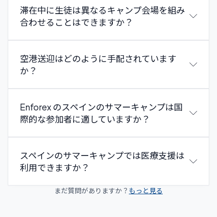
滞在中に生徒は異なるキャンプ会場を組み
合わせることはできますか？
空港送迎はどのように手配されています
か？
Enforex は国際学生向けにキャンプへの往復の手配交
Enforex のスペインのサマーキャンプは国
通オプションを提供しています。お子様が Alicante、
際的な参加者に適していますか？
Barcelona、Madrid、Malaga、Salamanca、または
Valencia の空港に到着する場合、プライベートな空港
送迎サービス（追加料金）をリクエストできます。ス
スペインのサマーキャンプでは医療支援は
タッフが税関エリアの外でキャンプのロゴとお子様の
利用できますか？
名前が書かれたサインを持ってお子様をお迎えし、そ
のままキャンプ会場へ直接お連れします。このサービ
まだ質問がありますか？
もっと見る
スを利用するには、到着の少なくとも7日前までにフ
ライト情報をすべて提供する必要があります。