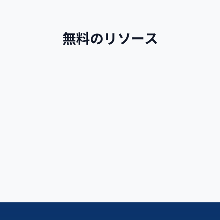
さらに、Enforex は2週間ごとの各セッションの初日
に Madrid から複数のキャンプ会場へのバス送迎サー
ビスを提供しています。バスは空港で生徒をピックア
無料のリソース
ップし、待機しているバスへ連れて行きます。フライ
ト遅延や緊急事態が発生した場合は、保護者に緊急連
絡先番号が伝えられます。
スペイン語ガイド
スペイン語をより速く学ぶための説明とルール
続きを読む