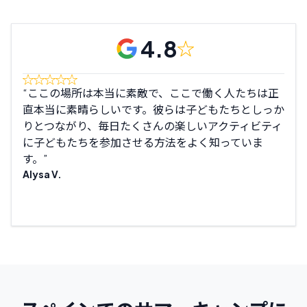
4.8
ここの場所は本当に素敵で、ここで働く人たちは正
息
直本当に素晴らしいです。彼らは子どもたちとしっか
しか
りとつながり、毎日たくさんの楽しいアクティビティ
😊…
に子どもたちを参加させる方法をよく知っていま
Llar
す。
Alysa V.