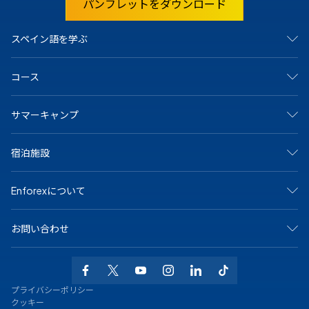
パンフレットをダウンロード
スペイン語を学ぶ
スペインで
コース
マドリード
バルセロナ
アリカンテ
集中コース
サマーキャンプ
カディス
サマーキャンプ
グラナダ
ジュニア＆ヤングアダルト向けプログラム
マラガ
マンツーマンコース
アリカンテ・キャンプ
マルベーリャ
宿泊施設
オンラインコース
バルセロナビーチキャンプ
サラマンカ
大学および長期プログラム
バルセロナ中心キャンプ
セビリア
シニア（50歳以上）向けプログラム
マドリードキャンプ
ホストファミリー
テネリフェ
スペイン語の認定資格
Enforexについて
マルベーラ中心キャンプ
学生寮
バレンシア
専門コース
マルベーラ・エルヴィリアキャンプ
シェアアパート
メキシコで
マラガキャンプ
その他のオプション
私たちについて
プラヤ・デル・カルメン
サラマンカキャンプ
お問い合わせ
なぜEnforexか
バレンシアビーチキャンプ
認定
お問い合わせ
+34 915 943 776
求人情報
WhatsAppでお問い合わせください
よくある質問
info@enforex.com
プライバシーポリシー
ブログ
Calle Gustavo Fernández Balbuena 11
クッキー
スペイン語レベルテスト
28002 マドリード, スペイン