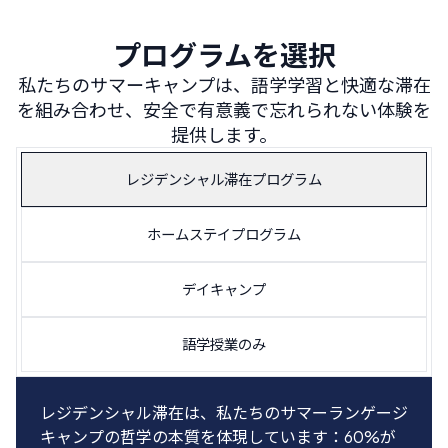
プログラムを選択
私たちのサマーキャンプは、語学学習と快適な滞在
を組み合わせ、安全で有意義で忘れられない体験を
提供します。
レジデンシャル滞在プログラム
ホームステイプログラム
デイキャンプ
語学授業のみ
レジデンシャル滞在は、私たちのサマーランゲージ
14歳以上の学生は、私たちのホームステイプログ
近くに住んでいるか家族と一緒にスペインを旅行し
学生は、午前の語学授業のみ参加するためにキャン
キャンプの哲学の本質を体現しています：60%が
ラムでスペインの家庭の一員になることを選択でき
ているキャンパーにとって完璧な選択です。学生は
プに来ることを選べます。このオプションでは、参