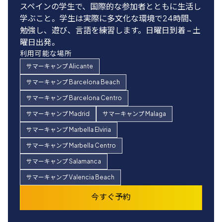
スペインの学生で、国際的な参加者とともに生活し
ます。これは、本当に本場のスペイン語イマージョ
日中に語学クラスや楽しいアクティビティを楽し
加者は月曜から金曜の午前9時から12時30分までの
学ぶこと。学生は実際に多文化な環境で24時間、
ン体験を望む学生にとって素晴らしい選択です。私
み、新しい国際的な友人を作り、夕方には家族のも
スペイン語または英語の授業のみ受けます。
勉強し、遊び、言語を練習します。日曜日到着 – 土
たちのすべてのホストファミリーは、私たちと同じ
とに戻ります。月曜日 - 金曜日、午前9時〜午後8
利用可能地域
曜日出発。
基本的価値観を共有していることを確認するために
時。
すべてのサマーキャンプの目的地
利用可能な場所
慎重に選ばれています。日曜日到着 – 土曜日出発。
利用可能な場所
今すぐ予約
キャンプでは昼食、ホストファミリー宅では朝食と
サマーキャンプ Alicante
すべてのサマーキャンプの目的地
夕食が提供されます。
サマーキャンプ Barcelona Beach
今すぐ予約
利用可能な場所
サマーキャンプ Barcelona Centro
サマーキャンプ Barcelona Centro
サマーキャンプ Madrid
サマーキャンプ Malaga
サマーキャンプ Madrid
サマーキャンプ Marbella Centro
サマーキャンプ Marbella Elviria
サマーキャンプ Salamanca
サマーキャンプ Marbella Centro
サマーキャンプ Valencia Beach
サマーキャンプ Salamanca
今すぐ予約
サマーキャンプ Valencia Beach
今すぐ予約