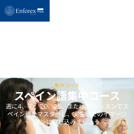
Menu
集中コース
スペイン語集中コース
週に4、10、20、25、または30レッスンでス
ペイン語をマスターし、実生活でのイマージ
ョンに飛び込みましょう