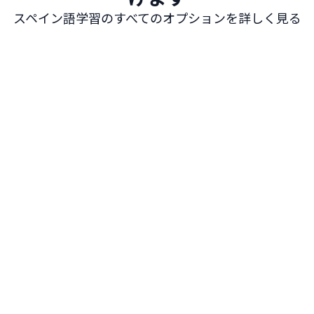
スペイン語学習のすべてのオプションを詳しく見る
マドリード
世界的に有名な美術館が集まり、活気あるライフス
タイルが魅力のスペインの躍動的な首都でスペイン語
を学びましょう。