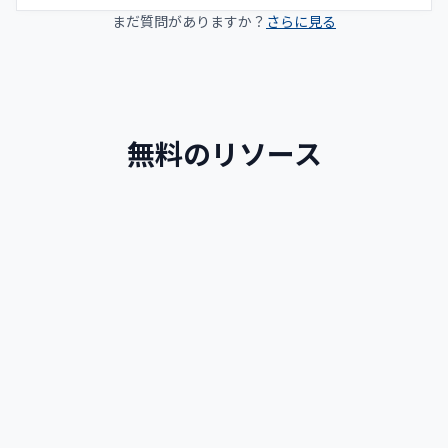
プライベートレッスン1回）
まだ質問がありますか？
さらに見る
コンバインドコース（グループ + プライベート）：週
20回のグループレッスン（1日4回）＋週5回または10
回のプライベートレッスンが別途スケジュールされま
す。
無料のリソース
スペイン語ガイド
スペイン語をより速く学ぶための説明とルール
続きを読む