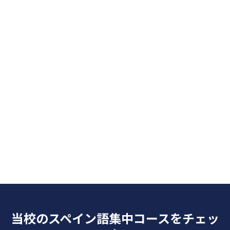
全レベル対応
期間は柔軟
最も人気がありバランスの取れたコースで、スペイ
ン語の土台をしっかり築きます
コースの詳細
今すぐ予約
当校のスペイン語集中コースをチェッ