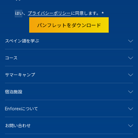
はい、
プライバシーポリシー
に同意します。
*
パンフレットをダウンロード
スペイン語を学ぶ
スペインで
コース
マドリード
バルセロナ
アリカンテ
集中コース
サマーキャンプ
カディス
サマーキャンプ
グラナダ
ジュニア＆ヤングアダルト向けプログラム
マラガ
マンツーマンコース
アリカンテ・キャンプ
マルベーリャ
宿泊施設
オンラインコース
バルセロナビーチキャンプ
サラマンカ
大学および長期プログラム
バルセロナ中心キャンプ
セビリア
シニア（50歳以上）向けプログラム
マドリードキャンプ
ホストファミリー
テネリフェ
スペイン語の認定資格
Enforexについて
マルベーラ中心キャンプ
学生寮
バレンシア
専門コース
マルベーラ・エルヴィリアキャンプ
シェアアパート
メキシコで
マラガキャンプ
その他のオプション
私たちについて
プラヤ・デル・カルメン
サラマンカキャンプ
お問い合わせ
なぜEnforexか
バレンシアビーチキャンプ
認定
お問い合わせ
+34 915 943 776