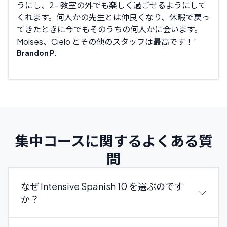
うにし、2- 教室の外でも楽しく過ごせるようにして
忍耐
くれます。何人かの先生とは仲良くなり、休暇で戻っ
持っ
てきたときに今でもそのうちの何人かに会います。
たが
Moises、Cielo とその他のスタッフは最高です！
もあ
Brandon P.
しま
Darr
集中コースに関するよくある質
問
なぜ Intensive Spanish 10 を選ぶのです
か？