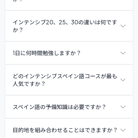
により、ダイナミックで魅力的な学習環境が作られて
つ、個々の学習ニーズ、発音、改善すべき特定の分野
み合わせた、バランスの取れた柔軟な学習体験を提供
をお選びください。
います。
に集中できます。
します。
このコースはスペインの複数の行き先で利用でき、4
A1からC2までの全レベルに対応しており、スペイン
プログラムには国際色豊かな少人数クラスでの週20
夜間スペイン語コースは、仕事や学業の都合で日中に
インテンシブ20、25、30の違いは何です
週間ごとに1週間の休みを取るオプションが含まれま
およびラテンアメリカのいくつかの行き先で提供され
回のグループレッスンが含まれ、さらに5回または10
授業に出られない学生のために設計されています。
か？
す。
ています。
回の個人レッスンが個人の目標（ビジネススペイン語
週に2回行われる夜間クラスにより、日常の予定を崩
学生は複数の行き先を組み合わせることもでき、事前
*や試験対策など）に合わせて提供されます。
さずに継続的かつ効果的にスペイン語を上達させるこ
連絡により4週間ごとに1週間の休みを取ることがで
個人レッスンの時間割は、グループクラスと重ならな
とができます。
1日に何時間勉強しますか？
きます。
い限りご自身で選択できます。
活気がありコミュニケーション重視のセッションで他
すべてのレベル（A1–C2）に対応しており、このコー
の意欲的な学生と共に学び、リラックスした環境でス
スはスペインのすべてのEnforex校およびラテンアメ
ペイン語の練習を続けられるよう社会的・文化的活動
どのインテンシブスペイン語コースが最も
リカの多くの拠点で提供され、開始日は毎週月曜日で
に参加するオプションもあります。
人気ですか？
す。
*専門的な個人レッスンは15%の追加料金がかかる場
Intensive 10：週10レッスン（1日2レッスン）
合があります。
Intensive 20：週20レッスン（1日4レッスン）
スペイン語の予備知識は必要ですか？
Intensive 25：週25レッスン（1日5レッスン：グルー
プレッスン4回 + 文化＆会話クラス1回）
Super Intensive 30：週30レッスン（1日6レッスン：
目的地を組み合わせることはできますか？
グループレッスン4回 + 文化ワークショップ1回 + セミ