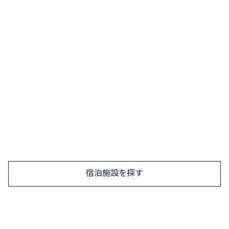
完全な語学漬け環境
ホストファミリー
現地文化に深く触れながら、一日中スペイン語を実
践できます
から
250
€
/ 週
ホームステイを探す
宿泊施設を探す