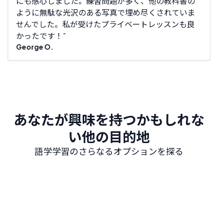
にも感心しました。練習問題が多く、他の教科書の
らが
ように無駄な光沢のある写真で埋め尽くされていま
気に
せんでした。私が受けたプライベートレッスンも良
Mich
かったです！
George O.
あなたが興味を持つかもしれな
い他の目的地
語学学習のさらなるオプションを探る