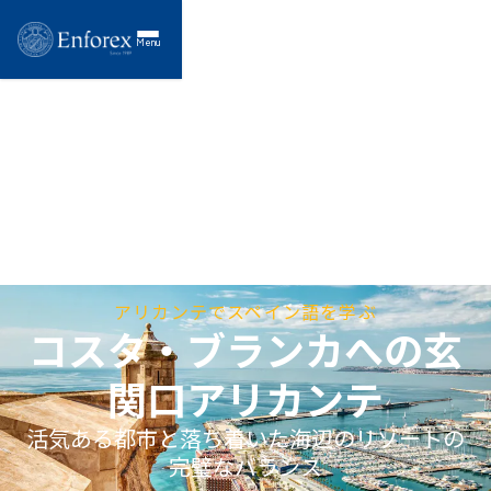
Menu
アリカンテでスペイン語を学ぶ
コスタ・ブランカへの玄
関口アリカンテ
活気ある都市と落ち着いた海辺のリゾートの
完璧なバランス