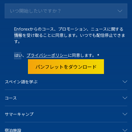
いつ開始したいですか？
Enforexからのコース、プロモーション、ニュースに関する
情報を受け取ることに同意します。いつでも配信停止できま
す。
はい、
プライバシーポリシー
に同意します。
*
パンフレットをダウンロード
スペイン語を学ぶ
スペインで
コース
マドリード
バルセロナ
アリカンテ
集中コース
サマーキャンプ
カディス
サマーキャンプ
グラナダ
ジュニア＆ヤングアダルト向けプログラム
マラガ
マンツーマンコース
アリカンテ・キャンプ
マルベーリャ
宿泊施設
オンラインコース
バルセロナビーチキャンプ