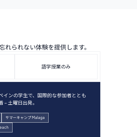
忘れられない体験を提供します。
語学授業のみ
ペインの学生で、国際的な参加者ととも
す。これは、本当に本場のスペイン語イマ
日中に語学クラスや楽しいアクティビティ
は月曜から金曜の午前9時から12時30
 – 土曜日出発。
と同じ基本的価値観を共有していることを
後8時。
ー宅では朝食と夕食が提供されます。
サマーキャンプ Malaga
サマーキャンプ Valencia Beach
each