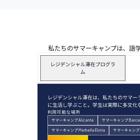
私たちのサマーキャンプは、語
レジデンシャル滞在プログラ
ム
レジデンシャル滞在は、私たちのサマー
14歳以上の学生は、私たちのホームス
近くに住んでいるか家族と一緒にスペイ
学生は、午前の語学授業のみ参加するため
に生活し学ぶこと。学生は実際に多文化な
ージョン体験を望む学生にとって素晴ら
を楽しみ、新しい国際的な友人を作り、夕
分までのスペイン語または英語の授業の
利用可能な場所
確認するために慎重に選ばれています。日
利用可能な場所
利用可能地域
利用可能な場所
サマーキャンプ Alicante
すべてのサマーキャンプの目的地
すべてのサマーキャンプの目的地
サマーキャンプ Barcel
サマーキャンプ Barcelona Centro
サマーキャンプ
サマーキャンプ Marbella Elviria
サマーキャンプ Ma
今すぐ予約
今すぐ予約
今すぐ予約