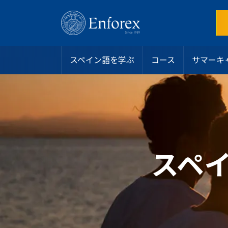
スペイン語を学ぶ
コース
サマーキ
目的地
スペイン語コース
サマーキャンプ
スペイン
インテンシブコース
アリカンテ
ホストファミリー
なぜEnforexを選ぶのか？
ラテンアメリカ
サマーキャンプ
バルセロナビーチ
学生寮
認定
ジュニアおよびヤングアダルト向けプログラム
バルセロナ中心部
シェアアパート
学生ビザ
マンツーマンコース
マドリード
その他のオプション
お問い合わせ
オンラインスペイン語コース
マラガ
私たちのチームに参加する
スペ
大学・長期プログラム
マルベーラ・エルビリア
よくある質問
50歳以上向けプログラム
マルベーラ中心部
スペイン語レベルテスト
スペイン語認定
サラマンカ
ブログ
専門コース
バレンシアビーチ
リーダーシッププログラム