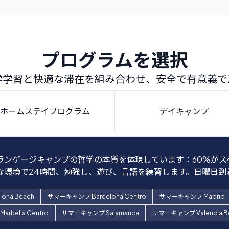
プログラムを選択
学学習と快適な滞在を組み合わせ、安全で有意義で
ホームステイプログラム
デイキャンプ
ランゲージキャンプの哲学の本質を体現しています：60%がス
テイプログラムでスペインの家庭の一員になることを選択できま
ンを旅行しているキャンパーにとって完璧な選択です。学生は
にキャンプに来ることを選べます。このオプションでは、参加者
環境で24時間、勉強し、遊び、言語を練習します。日曜日到着
しい選択です。私たちのすべてのホストファミリーは、私たち
方には家族のもとに戻ります。月曜日 - 金曜日、午前9時〜午
み受けます。
曜日到着 – 土曜日出発。キャンプでは昼食、ホストファミリ
ona Beach
サマーキャンプ Barcelona Centro
サマーキャンプ Madrid
 Madrid
サマーキャンプ Marbella Centro
サマーキャンプ Salamanca
rbella Centro
サマーキャンプ Salamanca
サマーキャンプ Valencia B