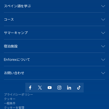
スペイン語を学ぶ
スペインで
コース
マドリード
バルセロナ
アリカンテ
集中コース
サマーキャンプ
カディス
サマーキャンプ
グラナダ
ジュニア＆ヤングアダルト向けプログラム
マラガ
マンツーマンコース
アリカンテ・キャンプ
マルベーリャ
宿泊施設
オンラインコース
バルセロナビーチキャンプ
サラマンカ
大学および長期プログラム
バルセロナ中心キャンプ
セビリア
シニア（50歳以上）向けプログラム
マドリードキャンプ
ホストファミリー
テネリフェ
スペイン語の認定資格
Enforexについて
マルベーラ中心キャンプ
学生寮
バレンシア
専門コース
マルベーラ・エルヴィリアキャンプ
シェアアパート
メキシコで
マラガキャンプ
その他のオプション
私たちについて
プラヤ・デル・カルメン
サラマンカキャンプ
お問い合わせ
なぜEnforexか
バレンシアビーチキャンプ
認定
お問い合わせ
+34 915 943 776
求人情報
WhatsAppでお問い合わせください
よくある質問
info@enforex.com
プライバシーポリシー
ブログ
Calle Gustavo Fernández Balbuena 11
クッキー
スペイン語レベルテスト
28002 マドリード, スペイン
一般条件
クッキーを管理