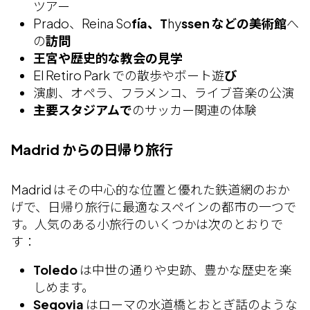
ツアー
Prado、Reina So
fía、T
hy
ssen などの美術館
へ
の
訪問
王宮や歴史的な教会の見学
El Retiro Park での散歩やボート遊
び
演劇、オペラ、フラメンコ、ライブ音楽の公演
主要スタジアムで
のサッカー関連の体験
Madrid からの日帰り旅行
Madrid はその中心的な位置と優れた鉄道網のおか
げで、日帰り旅行に最適なスペインの都市の一つで
す。人気のある小旅行のいくつかは次のとおりで
す：
Toledo
は中世の通りや史跡、豊かな歴史を楽
しめます。
Segovia
はローマの水道橋とおとぎ話のような