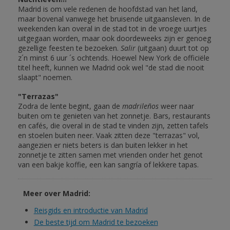
Madrid is om vele redenen de hoofdstad van het land,
maar bovenal vanwege het bruisende uitgaansleven. In de
weekenden kan overal in de stad tot in de vroege uurtjes
uitgegaan worden, maar ook doordeweeks zijn er genoeg
gezellige feesten te bezoeken.
Salir
(uitgaan) duurt tot op
z´n minst 6 uur ´s ochtends. Hoewel New York de officiële
titel heeft, kunnen we Madrid ook wel "de stad die nooit
slaapt" noemen.
"Terrazas"
Zodra de lente begint, gaan de
madrileños
weer naar
buiten om te genieten van het zonnetje. Bars, restaurants
en cafés, die overal in de stad te vinden zijn, zetten tafels
en stoelen buiten neer. Vaak zitten deze "terrazas" vol,
aangezien er niets beters is dan buiten lekker in het
zonnetje te zitten samen met vrienden onder het genot
van een bakje koffie, een kan sangría of lekkere tapas.
Meer over Madrid:
Reisgids en introductie van Madrid
De beste tijd om Madrid te bezoeken