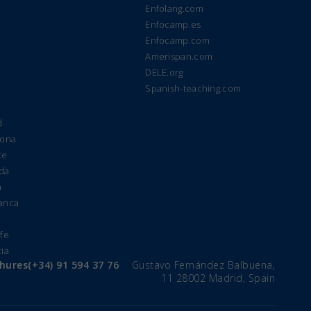
Enfolang.com
Enfocamp.es
Enfocamp.com
Amerispan.com
DELE.org
Spanish-teaching.com
d
lona
te
ada
a
manca
e
ife
cia
chures
(+34) 91 594 37 76
Gustavo Fernández Balbuena,
11 28002 Madrid, Spain