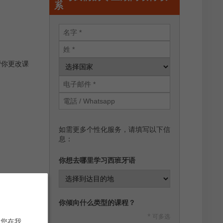
系
帮你更改课
如需更多个性化服务，请填写以下信
息：
你想去哪里学习西班牙语
你倾向什么类型的课程？
* 可多选
当您在我