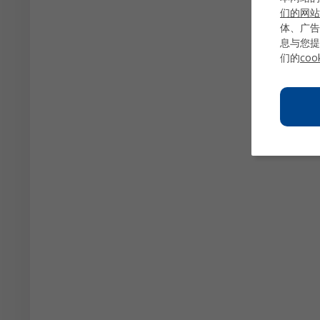
们的网站
体、广告
息与您提
们的
coo