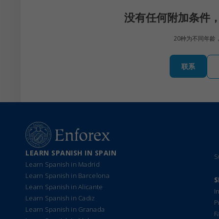
没有任何附加条件
20种为不同年
联系
LEARN SPANISH IN SPAIN
S
Learn Spanish in Madrid
Learn Spanish in Barcelona
S
Learn Spanish in Alicante
I
Learn Spanish in Cadiz
P
Learn Spanish in Granada
F