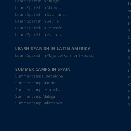
Learn Spanish in Malaga
L
Learn Spanish in Marbella
G
Learn Spanish in Salamanca
O
Learn Spanish in Seville
D
Learn Spanish in Tenerife
S
Learn Spanish in Valencia
S
S
LEARN SPANISH IN LATIN AMERICA
I
Learn Spanish in Playa del Carmen (Mexico)
S
V
SUMMER CAMPS IN SPAIN
B
Summer camps Barcelona
C
Summer camp Madrid
O
Summer camps Marbella
O
Summer camp Malaga
P
Summer camp Salamanca
S