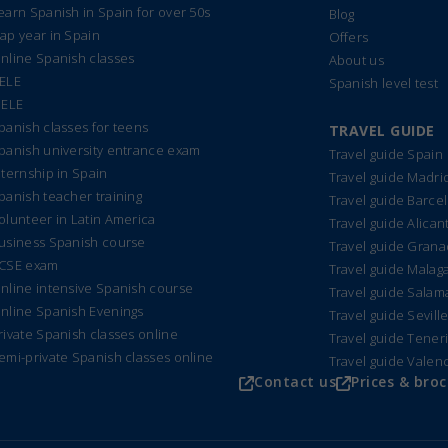
earn Spanish in Spain for over 50s
Blog
ap year in Spain
Offers
nline Spanish classes
About us
ELE
Spanish level test
IELE
panish classes for teens
TRAVEL GUIDE
panish university entrance exam
Travel guide Spain
nternship in Spain
Travel guide Madri
panish teacher training
Travel guide Barce
olunteer in Latin America
Travel guide Alican
usiness Spanish course
Travel guide Gran
CSE exam
Travel guide Malag
nline intensive Spanish course
Travel guide Sala
nline Spanish Evenings
Travel guide Sevill
rivate Spanish classes online
Travel guide Tener
emi-private Spanish classes online
Travel guide Valen
Contact us
Prices & bro