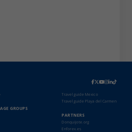
e
Travel guide Mexico
Travel guide Playa del Carmen
UAGE GROUPS
PARTNERS
Donquijote.org
Enforex.es