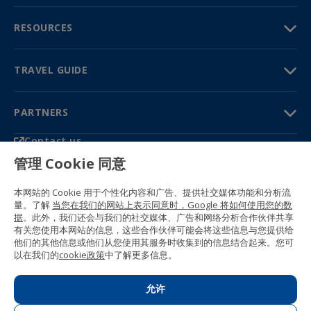
RESOURCES
TRAVEL GUIDE
PARTNERS
Contact us
Prices & brochures
管理 Cookie 同意
(+34) 91 594 37 76
Gustavo Fernández Balbuena, 11
本网站的 Cookie 用于个性化内容和广告、提供社交媒体功能和分析流
28002 Madrid, Spain
量。了解
当您在我们的网站上表示同意时，Google 将如何使用您的数
据
。此外，我们还会与我们的社交媒体、广告和网络分析合作伙伴共享
Sitemap
有关您使用本网站的信息，这些合作伙伴可能会将这些信息与您提供给
General conditions
他们的其他信息或他们从您使用其服务时收集到的信息结合起来。您可
Privacy policy
以在我们的
cookie政策
中了解更多信息。
Cookie policy
© 1989 -
2026 Ideal Education Group S.L.
(CIF B-79946729) All rights reserved.
允许
Legal notice
.