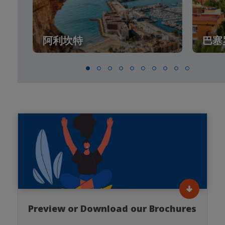
阿利坎特
巴塞
Preview or Download our Brochures