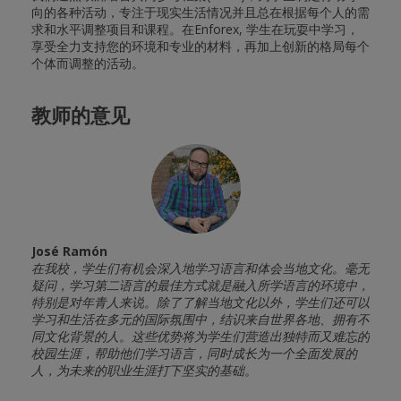
向的各种活动，专注于现实生活情况并且总在根据每个人的需
求和水平调整项目和课程。在Enforex, 学生在玩耍中学习，
享受全力支持您的环境和专业的材料，再加上创新的格局每个
个体而调整的活动。
教师的意见
José Ramón
Jesú
学课程
在我校，学生们有机会深入地学习语言和体会当地文化。毫无
作为
学到
疑问，学习第二语言的最佳方式就是融入所学语言的环境中，
学生
远寻找
特别是对年青人来说。除了了解当地文化以外，学生们还可以
影、
务和最
学习和生活在多元的国际氛围中，结识来自世界各地、拥有不
一起
生可以
同文化背景的人。这些优势将为学生们营造出独特而又难忘的
欢的
校园生涯，帮助他们学习语言，同时成长为一个全面发展的
不同
人，为未来的职业生涯打下坚实的基础。
并不