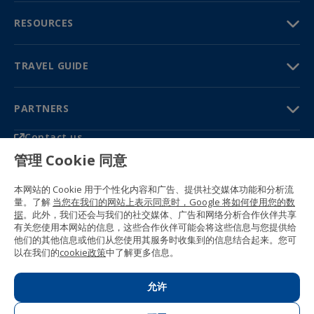
RESOURCES
TRAVEL GUIDE
PARTNERS
Contact us
Prices & brochures
管理 Cookie 同意
(+34) 91 594 37 76
Gustavo Fernández Balbuena, 11
本网站的 Cookie 用于个性化内容和广告、提供社交媒体功能和分析流
28002 Madrid, Spain
量。了解
当您在我们的网站上表示同意时，Google 将如何使用您的数
据
。此外，我们还会与我们的社交媒体、广告和网络分析合作伙伴共享
Sitemap
有关您使用本网站的信息，这些合作伙伴可能会将这些信息与您提供给
General conditions
他们的其他信息或他们从您使用其服务时收集到的信息结合起来。您可
Privacy policy
以在我们的
cookie政策
中了解更多信息。
Cookie policy
© 1989 -
2026 Ideal Education Group S.L.
(CIF B-79946729) All rights reserved.
允许
Legal notice
.