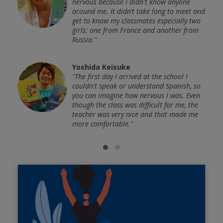
ust
nervous because I didn't know anyone
iar
around me. It didn’t take long to meet and
get to know my classmates especially two
girls: one from France and another from
Russia."
be
Yoshida Keisuke
test
"The first day I arrived at the school I
f new
couldn't speak or understand Spanish, so
you can imagine how nervous I was. Even
though the class was difficult for me, the
teacher was very nice and that made me
more comfortable."