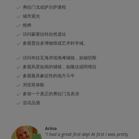
弗拉门戈或萨尔萨课程
城市观光
燒烤
访问蒙塞拉特自然遗址
参观普拉多博物馆或艺术科学城。
访问布拉瓦海岸或海滩城镇，如锡切斯
参观风景如画的城镇，如隆达或阿维拉
参观最具象征性的地方斗牛
浏览双体船
参加一个真正的弗拉门戈表演
尝试品酒
Arina
chool
"I had a great first day! At first I was pretty