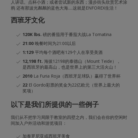
人讲话。点杯小酒；或者尝试新的东西；漫步街头欣赏艺术涂
鸦 还有那波光粼粼的蓝色大海.....这就是ENFOREX生活！
西班牙文化
120K lbs.
磅的番茄用于番茄大战La Tomatina
21:00
晚餐时间为21:00以后
1:129
平均每个酒吧有129个人在享受美酒
12,198 ft.
海拔12198的泰德山（Mount Teide），
是西班牙的最高山，也是世界上的第三大活火山！
2010
La Furia Roja（西班牙足球队）赢得了世界杯
22
El Gordo彩票的奖金为22亿欧元（世界上最大的
奖项）
以下是我们所提供的一些例子
我们从不把学习局限于教室的四壁之内，我们会在你的空闲时
间加入户外活动和游览项目：
加泰罗尼亚或西班牙美食