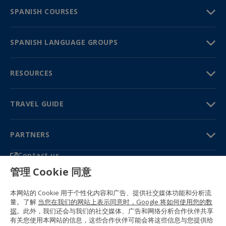
SPANISH COURSES
SPANISH LANGUAGE GROUPS
RESOURCES
TRAVEL GUIDE
PARTNERS
Contact us
Prices & brochures
管理 Cookie 同意
(+34) 91 594 37 76
Gustavo Fernández Balbuena, 11
本网站的 Cookie 用于个性化内容和广告、提供社交媒体功能和分析流
28002 Madrid, Spain
量。了解
当您在我们的网站上表示同意时，Google 将如何使用您的数
据
。此外，我们还会与我们的社交媒体、广告和网络分析合作伙伴共享
Sitemap
有关您使用本网站的信息，这些合作伙伴可能会将这些信息与您提供给
General conditions