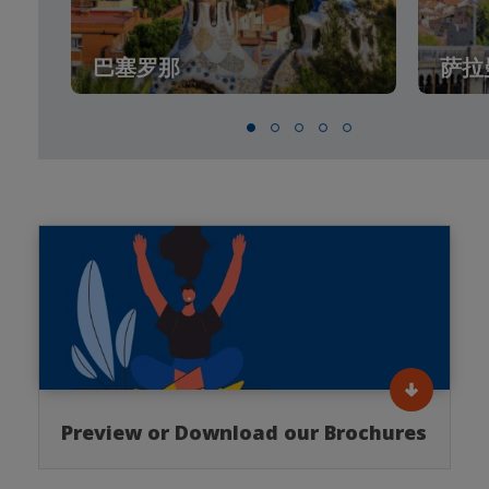
巴塞罗那
萨拉
Preview or Download our Brochures