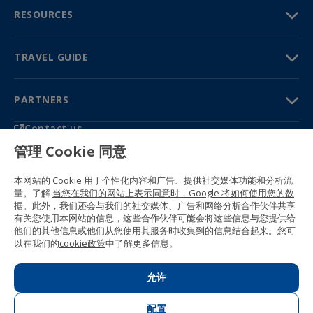
RESOURCES
TRAVEL GUIDE
PARTNERS
Contact us
Prices & brochures
管理 Cookie 同意
(+34) 91 594 37 76
Gustavo Fernández Balbuena, 11
本网站的 Cookie 用于个性化内容和广告、提供社交媒体功能和分析流
28002 Madrid, Spain
量。了解
当您在我们的网站上表示同意时，Google 将如何使用您的数
据
。此外，我们还会与我们的社交媒体、广告和网络分析合作伙伴共享
Sitemap
有关您使用本网站的信息，这些合作伙伴可能会将这些信息与您提供给
General conditions
他们的其他信息或他们从您使用其服务时收集到的信息结合起来。您可
Privacy policy
以在我们的
cookie政策
中了解更多信息。
Cookie policy
© 1989 -
2026 Ideal Education Group S.L.
(CIF B-79946729) All rights reserved.
允许
Legal notice
.
配置