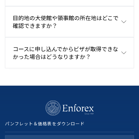
市民は、ビザなしで最大90日間スペインに入国でき
ます。より長期間滞在する予定がある場合は、スペイ
目的地の大使館や領事館の所在地はどこで
ンへ渡航する前に学生ビザ（D種）を申請する必要が
確認できますか？
あります。
他国からスペインへ渡航する学生は、最寄りのスペイ
ン大使館または領事館でビザ取得要件を確認してくだ
コースに申し込んでからビザが取得できな
さい。
かった場合はどうなりますか？
ビザが必要な学生については、学生がプログラムの費
用を支払った後、Enforex は要請したすべての学生に
対して無料で、学生のスペインプログラムの確認書と
プログラム総費用の請求書を送付します。
info@enforex.com
パンフレット＆価格表をダウンロード