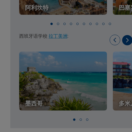
阿利坎特
巴塞
西班牙语学校
拉丁美洲
:
墨西哥
多米