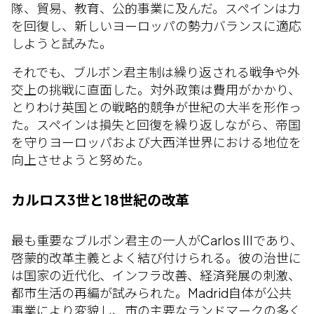
隊、貿易、教育、公的事業に及んだ。スペインは力
を回復し、新しいヨーロッパの勢力バランスに適応
しようと試みた。
それでも、ブルボン君主制は繰り返される戦争や外
交上の挑戦に直面した。対外政策は費用がかかり、
とりわけ英国との戦略的競争が世紀の大半を形作っ
た。スペインは損失と回復を繰り返しながら、帝国
を守りヨーロッパおよび大西洋世界における地位を
向上させようと努めた。
カルロス3世と18世紀の改革
最も重要なブルボン君主の一人がCarlos IIIであり、
啓蒙的改革主義とよく結び付けられる。彼の治世に
は国家の近代化、インフラ改善、経済発展の刺激、
都市生活の再編が試みられた。Madrid自体が公共
事業により変貌し、市の主要なランドマークの多く