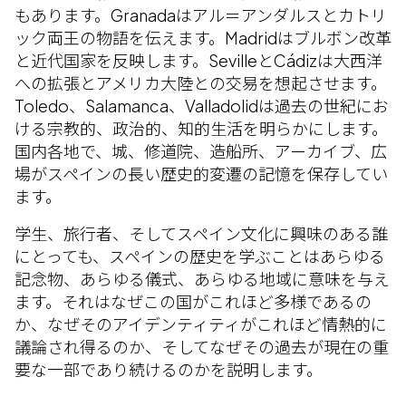
もあります。Granadaはアル＝アンダルスとカトリ
ック両王の物語を伝えます。Madridはブルボン改革
と近代国家を反映します。SevilleとCádizは大西洋
への拡張とアメリカ大陸との交易を想起させます。
Toledo、Salamanca、Valladolidは過去の世紀にお
ける宗教的、政治的、知的生活を明らかにします。
国内各地で、城、修道院、造船所、アーカイブ、広
場がスペインの長い歴史的変遷の記憶を保存してい
ます。
学生、旅行者、そしてスペイン文化に興味のある誰
にとっても、スペインの歴史を学ぶことはあらゆる
記念物、あらゆる儀式、あらゆる地域に意味を与え
ます。それはなぜこの国がこれほど多様であるの
か、なぜそのアイデンティティがこれほど情熱的に
議論され得るのか、そしてなぜその過去が現在の重
要な一部であり続けるのかを説明します。