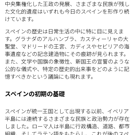
中央集権化した王政の発展、さまざまな民族が残し
た文化的遺産はいずれも今日のスペインを形作り続
けています。
スペインの歴史は日常生活の中に特に目に見えま
す。グラナダのアルハンブラ、カスティーリャの大
聖堂、マドリードの王宮、カディスやセビリアの海
事遺産などの記念建造物にその痕跡が見られます。
また、文学や国旗の象徴性、新国王の宣誓のような
公的な儀式や、特定の歴史的出来事をどのように記
憶すべきかという議論にも現れます。
スペインの初期の基礎
スペインが統一王国として出現する以前、イベリア
半島には連続するさまざまな民族と政治勢力が存在
しました。ローマ人は半島に行政構造、道路、都市
組織、そしてラテン語をもたらし、これが後のスペ