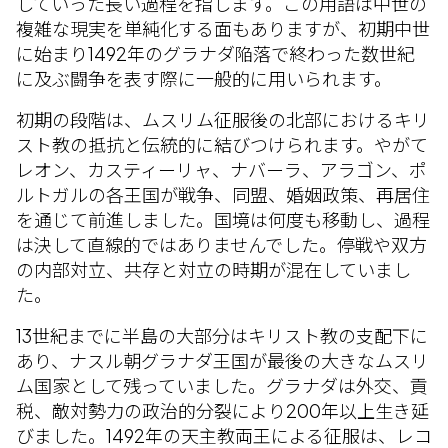
していった長い過程を指します。この用語は中世の
複雑な現実を単純化する面もありますが、初期中世
に始まり1492年のグラナダ陥落で終わった数世紀
に及ぶ闘争を表す際に一般的に用いられます。
初期の段階は、ムスリム征服後の北部におけるキリ
スト教の抵抗と伝統的に結びつけられます。やがて
レオン、カスティーリャ、ナバーラ、アラゴン、ポ
ルトガルの各王国が戦争、同盟、婚姻政策、再居住
を通じて前進しました。国境は何度も移動し、過程
は決して直線的ではありませんでした。停戦や双方
の内部対立、共存と対立の時期が混在していまし
た。
13世紀までに半島の大部分はキリスト教の支配下に
あり、ナスル朝グラナダ王国が最後の大きなムスリ
ム国家として残っていました。グラナダは外交、貢
税、敵対勢力の政治的分裂により200年以上生き延
びました。1492年の天主教両王による征服は、レコ