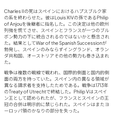
Charles IIの死はスペインにおけるハプスブルク家
の系を終わらせた。彼はLouis XIVの孫であるPhilip
of Anjouを後継者に指名した。この決定は他の欧州
列強を慌てさせ、スペインとフランスが一つのブル
ボン勢力の下に統合されるのではないかと懸念され
た。結果としてWar of the Spanish Successionが
勃発し、スペインのみならずイングランド、オラン
ダ共和国、オーストリアその他の勢力も巻き込まれ
た。
戦争は複数の戦線で戦われ、国際的側面と国内的側
面の両方を持っていた。スペイン内の異なる領域が
異なる請求者を支持したためである。戦争は1713年
のTreaty of Utrechtで終結した。Philip Vはスペイ
ン王として認められたが、フランスとスペインの王
冠の合併は明示的に禁じられた。スペインはまたヨ
ーロッパ領のかなりの部分を失った。