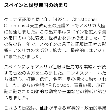
スペインと世界帝国の始まり
グラナダ征服と同じ年、1492年、Christopher
Columbusは天主教両王の庇護の下でアメリカ大陸
に到達しました。この出来事はスペインを広大な海
外帝国の中心に変え、世界史を書き換えました。そ
の後の数十年で、スペインの遠征と征服は王権の影
響をアメリカの大部分に拡大し、最終的にはアジア
にまで及びました。
スペインによるアメリカ征服は歴史的な業績と永続
する伝説の両方を生みました。コンキスタドールた
ちは野心、好機、信仰、名声、富の探求に動かされ
ました。彼らの物語はEl Dorado、青春の泉、旅行
記に記された幻想的な動物や王国などの神話と結び
つきました。
これらの伝説は、征服が単なる軍事的・政治的事業