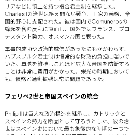
リアなどに領土を持つ複合君主制を継承した。
Charles Iの治世は絶え間ない戦争、王家の義務、帝
国的野心に支配された。彼は国内でComunerosの
蜂起を含む反乱に直面し、国外ではフランス、プロ
テスタント勢力、オスマン帝国と戦った。
軍事的成功や政治的威信があったにもかかわらず、
ハプスブルク君主制は恒常的な財政的負担に喘いで
いた。軍隊を維持しこれほど広大な帝国を防衛する
ことは非常に費用がかかった。栄光の時期において
も、債務と過剰拡張は常に問題であった。
フェリペ2世と帝国スペインの統合
Philip IIは巨大な政治構造を継承し、カトリックと
スペインの勢力を断固として守ろうとした。彼の治
世はスペイン史において最も象徴的な時期の一つで