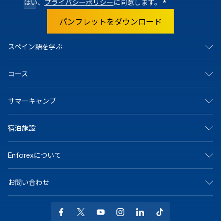
はい、
プライバシーポリシー
に同意します。
*
パンフレットをダウンロード
スペイン語を学ぶ
スペインで
コース
マドリード
バルセロナ
アリカンテ
集中コース
サマーキャンプ
カディス
サマーキャンプ
グラナダ
ジュニア＆ヤングアダルト向けプログラム
マラガ
マンツーマンコース
アリカンテ・キャンプ
マルベーリャ
宿泊施設
オンラインコース
バルセロナビーチキャンプ
サラマンカ
大学および長期プログラム
バルセロナ中心キャンプ
セビリア
シニア（50歳以上）向けプログラム
マドリードキャンプ
ホストファミリー
テネリフェ
スペイン語の認定資格
Enforexについて
マルベーラ中心キャンプ
学生寮
バレンシア
専門コース
マルベーラ・エルヴィリアキャンプ
シェアアパート
メキシコで
マラガキャンプ
その他のオプション
私たちについて
プラヤ・デル・カルメン
サラマンカキャンプ
お問い合わせ
なぜEnforexか
バレンシアビーチキャンプ
認定
お問い合わせ
+34 915 943 776
求人情報
WhatsAppでお問い合わせください
よくある質問
info@enforex.com