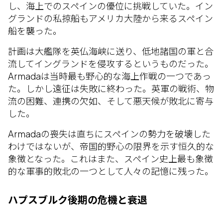
し、海上でのスペインの優位に挑戦していた。イン
グランドの私掠船もアメリカ大陸から来るスペイン
船を襲った。
計画は大艦隊を英仏海峡に送り、低地諸国の軍と合
流してイングランドを侵攻するというものだった。
Armadaは当時最も野心的な海上作戦の一つであっ
た。しかし遠征は失敗に終わった。英軍の戦術、物
流の困難、連携の欠如、そして悪天候が敗北に寄与
した。
Armadaの喪失は直ちにスペインの勢力を破壊した
わけではないが、帝国的野心の限界を示す恒久的な
象徴となった。これはまた、スペイン史上最も象徴
的な軍事的敗北の一つとして人々の記憶に残った。
ハプスブルク後期の危機と衰退