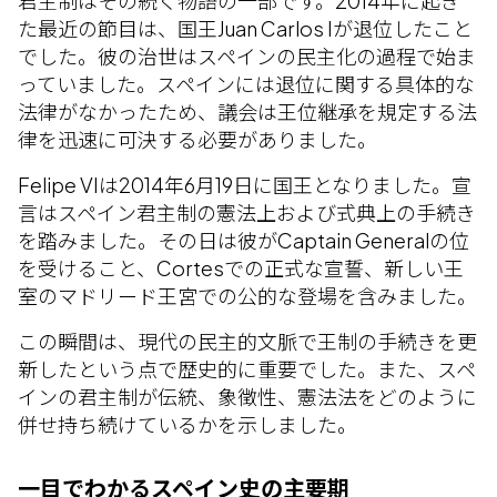
君主制はその続く物語の一部です。2014年に起き
た最近の節目は、国王Juan Carlos Iが退位したこと
でした。彼の治世はスペインの民主化の過程で始ま
っていました。スペインには退位に関する具体的な
法律がなかったため、議会は王位継承を規定する法
律を迅速に可決する必要がありました。
Felipe VIは2014年6月19日に国王となりました。宣
言はスペイン君主制の憲法上および式典上の手続き
を踏みました。その日は彼がCaptain Generalの位
を受けること、Cortesでの正式な宣誓、新しい王
室のマドリード王宮での公的な登場を含みました。
この瞬間は、現代の民主的文脈で王制の手続きを更
新したという点で歴史的に重要でした。また、スペ
インの君主制が伝統、象徴性、憲法法をどのように
併せ持ち続けているかを示しました。
一目でわかるスペイン史の主要期