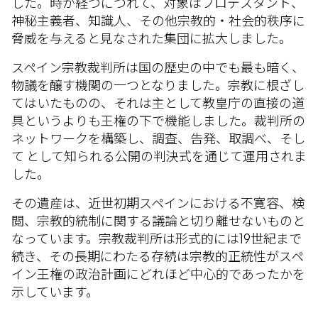
した。時が経つにつれて、対象はプロテスタント、
神秘主義者、知識人、その他宗教的・社会的秩序に
脅威を与えると見なされた集団に拡大しました。
スペイン宗教裁判所は国の歴史の中でも最も暗く、
物議を醸す機関の一つとなりました。宗教に根ざし
てはいたものの、それは主として教皇庁の直接の道
具というよりも王権の下で機能しました。裁判所の
ネットワークを構築し、調査、告発、取調べ、そし
て として知られる公開の判決式を通じて運用されま
した。
その遺産は、近世初期スペインにおける不寛容、検
閲、宗教的統制に関する議論と切り離せないものと
なっています。宗教裁判所は形式的には19世紀まで
続き、その長期にわたる存続は宗教的正統性がスペ
イン王権の政治計画にどれほど中心的であったかを
示しています。