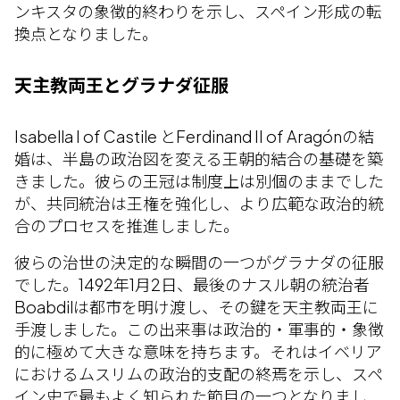
ンキスタの象徴的終わりを示し、スペイン形成の転
換点となりました。
天主教両王とグラナダ征服
Isabella I of Castile とFerdinand II of Aragónの結
婚は、半島の政治図を変える王朝的結合の基礎を築
きました。彼らの王冠は制度上は別個のままでした
が、共同統治は王権を強化し、より広範な政治的統
合のプロセスを推進しました。
彼らの治世の決定的な瞬間の一つがグラナダの征服
でした。1492年1月2日、最後のナスル朝の統治者
Boabdilは都市を明け渡し、その鍵を天主教両王に
手渡しました。この出来事は政治的・軍事的・象徴
的に極めて大きな意味を持ちます。それはイベリア
におけるムスリムの政治的支配の終焉を示し、スペ
イン史で最もよく知られた節目の一つとなりまし