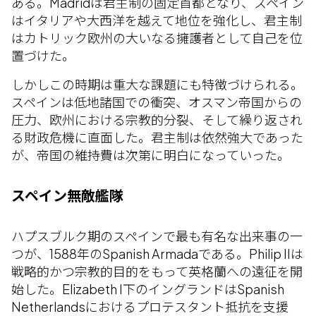
ある。Madridは君主制の固定首都となり、スペイン
はイタリアや大西洋を越えて地位を強化し、君主制
はカトリック欧州の大いなる擁護者として自己を位
置づけた。
しかしこの時期は重大な課題にも特徴づけられる。
スペインは低地諸国での衝突、オスマン帝国からの
圧力、欧州における宗教的分裂、そして繰り返され
る財政危機に直面した。君主制は依然強大であった
が、帝国の維持費は次第に明白になっていった。
スペイン無敵艦隊
ハプスブルク期のスペインで最も有名な出来事の一
つが、1588年のSpanish Armadaである。Philip IIは
戦略的かつ宗教的目的をもって英格蘭への遠征を開
始した。Elizabeth I下のイングランドはSpanish
Netherlandsにおけるプロテスタント抵抗を支援