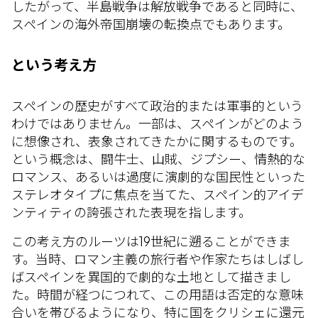
したがって、半島戦争は解放戦争であると同時に、
スペインの海外帝国崩壊の転換点でもあります。
という考え方
スペインの歴史がすべて政治的または軍事的という
わけではありません。一部は、スペインがどのよう
に想像され、表象されてきたかに関するものです。
という概念は、闘牛士、山賊、ジプシー、情熱的な
ロマンス、あるいは過度に演劇的な国民性といった
ステレオタイプに焦点を当てた、スペイン的アイデ
ンティティの誇張された表現を指します。
この考え方のルーツは19世紀に遡ることができま
す。当時、ロマン主義の旅行者や作家たちはしばし
ばスペインを異国的で劇的な土地として描きまし
た。時間が経つにつれて、この用語は否定的な意味
合いを帯びるようになり、特に国をクリシェに還元