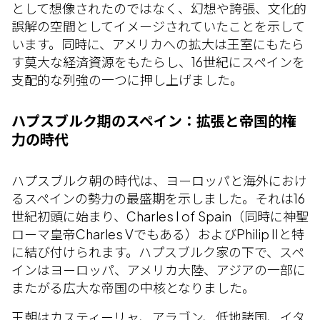
として想像されたのではなく、幻想や誇張、文化的
誤解の空間としてイメージされていたことを示して
います。同時に、アメリカへの拡大は王室にもたら
す莫大な経済資源をもたらし、16世紀にスペインを
支配的な列強の一つに押し上げました。
ハプスブルク期のスペイン：拡張と帝国的権
力の時代
ハプスブルク朝の時代は、ヨーロッパと海外におけ
るスペインの勢力の最盛期を示しました。それは16
世紀初頭に始まり、Charles I of Spain（同時に神聖
ローマ皇帝Charles Vでもある）およびPhilip IIと特
に結び付けられます。ハプスブルク家の下で、スペ
インはヨーロッパ、アメリカ大陸、アジアの一部に
またがる広大な帝国の中核となりました。
王朝はカスティーリャ、アラゴン、低地諸国、イタ