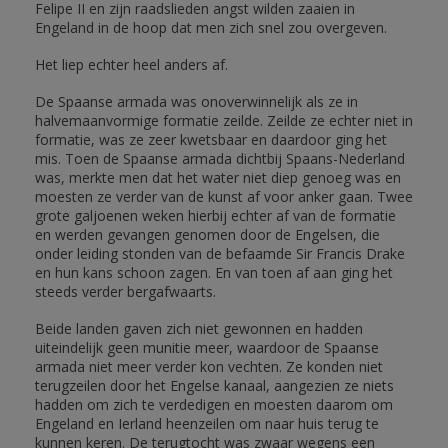
Felipe II en zijn raadslieden angst wilden zaaien in
Engeland in de hoop dat men zich snel zou overgeven.
Het liep echter heel anders af.
De Spaanse armada was onoverwinnelijk als ze in
halvemaanvormige formatie zeilde. Zeilde ze echter niet in
formatie, was ze zeer kwetsbaar en daardoor ging het
mis. Toen de Spaanse armada dichtbij Spaans-Nederland
was, merkte men dat het water niet diep genoeg was en
moesten ze verder van de kunst af voor anker gaan. Twee
grote galjoenen weken hierbij echter af van de formatie
en werden gevangen genomen door de Engelsen, die
onder leiding stonden van de befaamde Sir Francis Drake
en hun kans schoon zagen. En van toen af aan ging het
steeds verder bergafwaarts.
Beide landen gaven zich niet gewonnen en hadden
uiteindelijk geen munitie meer, waardoor de Spaanse
armada niet meer verder kon vechten. Ze konden niet
terugzeilen door het Engelse kanaal, aangezien ze niets
hadden om zich te verdedigen en moesten daarom om
Engeland en Ierland heenzeilen om naar huis terug te
kunnen keren. De terugtocht was zwaar wegens een