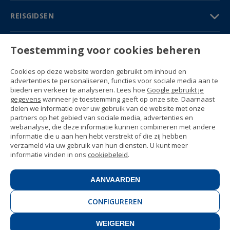
REISGIDSEN
PARTNERS
Toestemming voor cookies beheren
Contact
Cookies op deze website worden gebruikt om inhoud en
Prijzen & Brochures
advertenties te personaliseren, functies voor sociale media aan te
(+34) 91 594 37 76
bieden en verkeer te analyseren. Lees hoe
Google gebruikt je
Gustavo Fernández Balbuena, 11
gegevens
wanneer je toestemming geeft op onze site. Daarnaast
28002 Madrid, Spain
delen we informatie over uw gebruik van de website met onze
partners op het gebied van sociale media, advertenties en
webanalyse, die deze informatie kunnen combineren met andere
Sitemap
informatie die u aan hen hebt verstrekt of die zij hebben
Algemene voorwaarden
verzameld via uw gebruik van hun diensten. U kunt meer
Privacyverklaring
informatie vinden in ons
cookiebeleid
.
Enforex Cookiebeleid
© 1989 -
2026 Ideal Education Group S.L.
(CIF B-79946729) All rights reserved.
AANVAARDEN
Juridische kennisgeving
.
CONFIGUREREN
WEIGEREN
CONTACT
BOEK NU