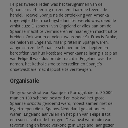
Felipes tweede reden was het terugwinnen van de
Spaanse overheersing op zee en daarmee tevens de
handel. Hoewel Spanje na de ontdekking van Amerika
ongetwijfeld het machtigste land ter wereld was, deed de
ambitieuze Elizabeth I van Engeland er alles aan om de
Spaanse macht te verminderen en haar eigen macht uit te
breiden. Ook waren er velen, waaronder Sir Francis Drake,
die helden in Engeland, maar piraten in Spanje waren,
aangezien ze de Spaanse schepen onderschepten en
beroofden van hun kostbare Amerikaanse lading. Het plan
van Felipe II was dus om de macht in Engeland over te
nemen, het katholicisme te herstellen en Spanje´s
onbetwistbare machtspositie te verstevigen.
Organisatie
De grootse vloot van Spanje en Portugal, die uit 30.000
man en 130 schepen bestond en ook wel het grote
Spaanse
armada
genoemd werd, moest samen met de
legertroepen die in Spaans-Nederland gestationeerd
waren, Engeland aanvallen en het plan van Felipe II tot
een succesvol einde brengen. De aanval werd ruim van
tevoren lang en breed verkondigt in Engeland, aangezien