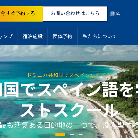
今すぐ予約する
お問い合わせはこちら
JA
ャンプ
宿泊施設
団体予約
私たちについて
ドミニカ共和国でスペイン語を学ぶ
和国でスペイン語を
ストスクール
最も活気ある目的地の一つで、没入型体