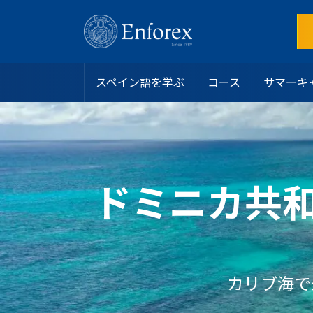
スペイン語を学ぶ
コース
サマーキ
目的地
スペイン語コース
サマーキャンプ
スペイン
インテンシブコース
アリカンテ
ホストファミリー
なぜEnforexを選ぶのか？
ラテンアメリカ
サマーキャンプ
バルセロナビーチ
学生寮
認定
ジュニアおよびヤングアダルト向けプログラム
バルセロナ中心部
シェアアパート
学生ビザ
マンツーマンコース
マドリード
その他のオプション
お問い合わせ
ドミニカ共
オンラインスペイン語コース
マラガ
私たちのチームに参加する
大学・長期プログラム
マルベーラ・エルビリア
よくある質問
50歳以上向けプログラム
マルベーラ中心部
スペイン語レベルテスト
スペイン語認定
サラマンカ
ブログ
専門コース
バレンシアビーチ
リーダーシッププログラム
カリブ海で