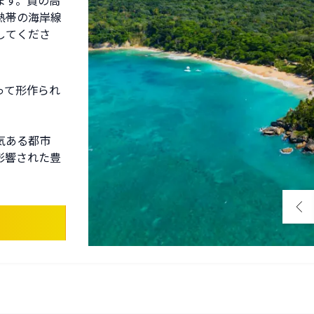
ます。質の高
熱帯の海岸線
してくださ
って形作られ
気ある都市
影響された豊