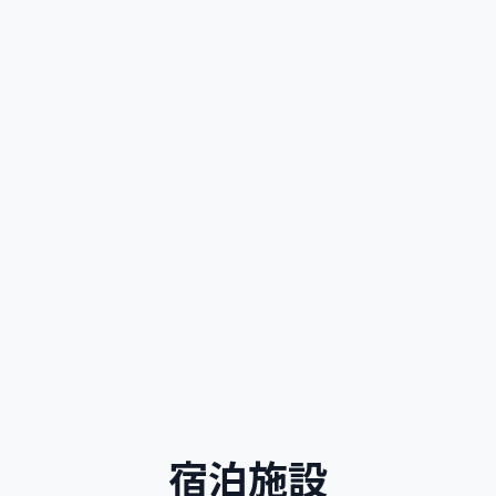
マンツーマンコース
ス
プライベート＆セミプライベートレッスン
スペ
柔軟性の高いスケジュールで、あなたの個
DE
速
別の興味、キャリアのニーズ、試験対策に
議所
集中して進歩を最大化します。
な対
探す
宿泊施設