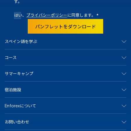
す。
はい、
プライバシーポリシー
に同意します。
*
パンフレットをダウンロード
スペイン語を学ぶ
スペインで
コース
マドリード
バルセロナ
アリカンテ
集中コース
サマーキャンプ
カディス
サマーキャンプ
グラナダ
ジュニア＆ヤングアダルト向けプログラム
マラガ
マンツーマンコース
アリカンテ・キャンプ
マルベーリャ
宿泊施設
オンラインコース
バルセロナビーチキャンプ
サラマンカ
大学および長期プログラム
バルセロナ中心キャンプ
セビリア
シニア（50歳以上）向けプログラム
マドリードキャンプ
ホストファミリー
テネリフェ
スペイン語の認定資格
Enforexについて
マルベーラ中心キャンプ
学生寮
バレンシア
専門コース
マルベーラ・エルヴィリアキャンプ
シェアアパート
メキシコで
マラガキャンプ
その他のオプション
私たちについて
プラヤ・デル・カルメン
サラマンカキャンプ
お問い合わせ
なぜEnforexか
バレンシアビーチキャンプ
認定