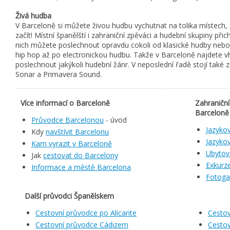
Živá hudba
V Barceloně si můžete živou hudbu vychutnat na tolika místech,
začít! Místní španělští i zahraniční zpěváci a hudební skupiny při
nich můžete poslechnout opravdu cokoli od klasické hudby nebo
hip hop až po electronickou hudbu. Takže v Barceloně najdete vh
poslechnout jakýkoli hudební žánr. V neposlední řadě stojí také 
Sonar a Primavera Sound.
Více informací o Barceloně
Zahraniční
Barceloně
Průvodce Barcelonou
- úvod
Jazykov
Kdy
navštívit Barcelonu
Jazykov
Kam vyrazit v Barceloně
Ubytov
Jak
cestovat do Barcelony
Exkurze
Informace a městě Barcelona
Fotoga
Další průvodci Španělskem
Cestovní průvodce po Alicante
Cesto
Cestovní průvodce Cádizem
Cesto