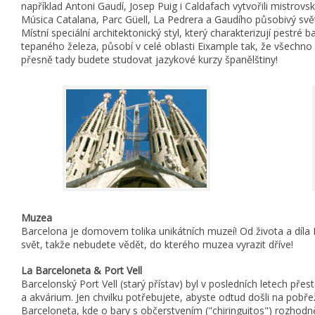
například Antoni Gaudí, Josep Puig i Caldafach vytvořili mistrovs
Música Catalana, Parc Güell, La Pedrera a Gaudího působivý sv
Místní speciální architektonický styl, který charakterizují pestré b
tepaného železa, působí v celé oblasti Eixample tak, že všechno 
přesně tady budete studovat jazykové kurzy španělštiny!
Muzea
Barcelona je domovem tolika unikátních muzeí! Od života a díla 
svět, takže nebudete vědět, do kterého muzea vyrazit dříve!
La Barceloneta & Port Vell
Barcelonský Port Vell (starý přístav) byl v posledních letech př
a akvárium. Jen chvilku potřebujete, abyste odtud došli na pobřež
Barceloneta, kde o bary s občerstvením ("chiringuitos") rozhodn