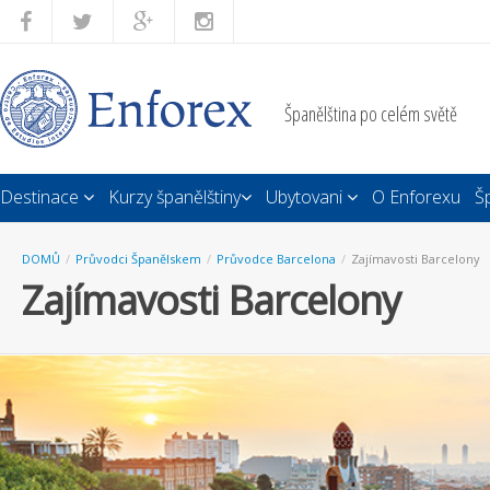
Španělština po celém světě
Destinace
Kurzy španělštiny
Ubytovani
O Enforexu
Š
DOMŮ
/
Průvodci Španělskem
/
Průvodce Barcelona
/
Zajímavosti Barcelony
Zajímavosti Barcelony