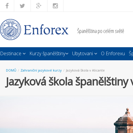
Španělština po celém světě
Destinace
Kurzy španělštiny
Ubytovani
O Enforexu
Š
DOMŮ
/
Zahraniční jazykové kurzy
/
Jazyková škola v Alicante
Jazyková škola španělštiny 