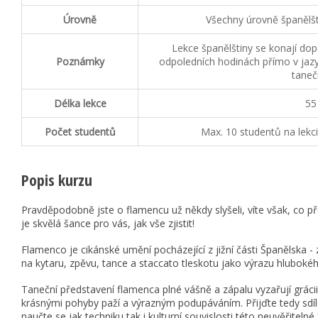
Úrovně
Všechny úrovně španělšt
Lekce španělštiny se konají do
Poznámky
odpoledních hodinách přímo v jaz
taneč
Délka lekce
55
Počet studentů
Max. 10 studentů na lekci
Popis kurzu
Pravděpodobně jste o flamencu už někdy slyšeli, víte však, co
je skvělá šance pro vás, jak vše zjistit!
Flamenco je cikánské umění pocházející z jižní části Španělska -
na kytaru, zpěvu, tance a staccato tleskotu jako výrazu hlubokého
Taneční představení flamenca plné vášně a zápalu vyzařují grácii
krásnými pohyby paží a výrazným podupáváním. Přijďte tedy sdíl
naučte se jak techniku tak i kulturní souvislosti této neuvěřitel