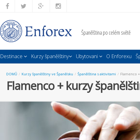
Španělština po celém světě
Destinace
Kurzy španělštiny
Ubytovani
O Enforexu
Š
DOMŮ
/
Kurzy španělštiny ve Španělsku
/
Španělština s aktivitami
/
Flamenco + 
Flamenco + kurzy španělšt