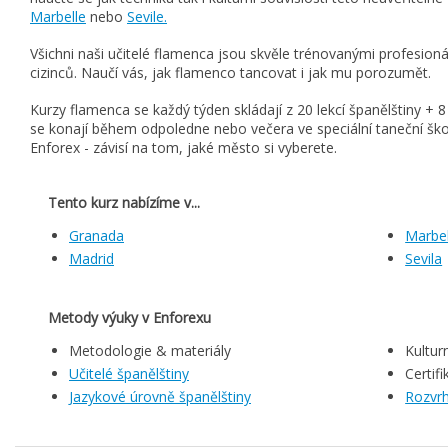
Marbelle
nebo
Sevile.
Všichni naši učitelé flamenca jsou skvěle trénovanými profesio
cizinců. Naučí vás, jak flamenco tancovat i jak mu porozumět.
Kurzy flamenca se každý týden skládají z 20 lekcí španělštiny + 8
se konají během odpoledne nebo večera ve speciální taneční šk
Enforex - závisí na tom, jaké město si vyberete.
Tento kurz nabízíme v...
Granada
Marbel
Madrid
Sevila
Metody výuky v Enforexu
Metodologie & materiály
Kultur
Učitelé španělštiny
Certifi
Jazykové úrovně španělštiny
Rozvrh