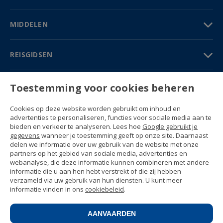
MIDDELEN
REISGIDSEN
PARTNERS
Toestemming voor cookies beheren
Contact
Cookies op deze website worden gebruikt om inhoud en
Prijzen & Brochures
advertenties te personaliseren, functies voor sociale media aan te
(+34) 91 594 37 76
bieden en verkeer te analyseren. Lees hoe
Google gebruikt je
Gustavo Fernández Balbuena, 11
gegevens
wanneer je toestemming geeft op onze site. Daarnaast
28002 Madrid, Spain
delen we informatie over uw gebruik van de website met onze
partners op het gebied van sociale media, advertenties en
webanalyse, die deze informatie kunnen combineren met andere
Sitemap
informatie die u aan hen hebt verstrekt of die zij hebben
Algemene voorwaarden
verzameld via uw gebruik van hun diensten. U kunt meer
Privacyverklaring
informatie vinden in ons
cookiebeleid
.
Enforex Cookiebeleid
© 1989 -
2026 Ideal Education Group S.L.
(CIF B-79946729) All rights reserved.
AANVAARDEN
Juridische kennisgeving
.