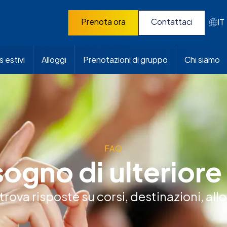
Prenota ora
Contattaci
IT
 estivi
Alloggi
Prenotazioni di gruppo
Chi siamo
FAQ
sogno di ulteriore
rova risposte su corsi, destinazioni, allog