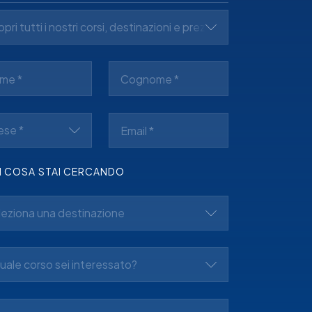
pri tutti i nostri corsi, destinazioni e prezzi *
ese *
I COSA STAI CERCANDO
leziona una destinazione
uale corso sei interessato?