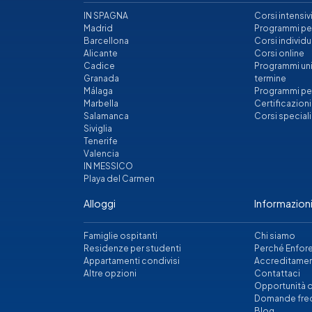
IN SPAGNA
Corsi intensiv
Madrid
Programmi per 
Barcellona
Corsi individu
Alicante
Corsi online
Cadice
Programmi univ
Granada
termine
Málaga
Programmi pe
Marbella
Certificazion
Salamanca
Corsi speciali
Siviglia
Tenerife
Valencia
IN MESSICO
Playa del Carmen
Alloggi
Informazioni
Famiglie ospitanti
Chi siamo
Residenze per studenti
Perché Enfor
Appartamenti condivisi
Accreditamen
Altre opzioni
Contattaci
Opportunità d
Domande fre
Blog