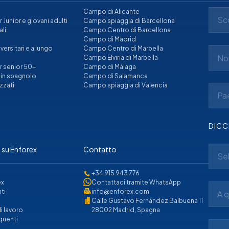
i
Campo di Alicante
Sco
Junior e giovani adulti
Campo spiaggia di Barcellona
ali
Campo Centro di Barcellona
Campo di Madrid
ersitari e a lungo
Campo Centro di Marbella
Campo Elviria di Marbella
r senior 50+
Campo di Málaga
i in spagnolo
Campo di Salamanca
zzati
Campo spiaggia di Valencia
Pa
DICC
 su Enforex
Contatto
Se
+34 915 943 776
ex
Contattaci tramite WhatsApp
ti
info@enforex.com
A q
Calle Gustavo Fernández Balbuena 11
i lavoro
28002 Madrid, Spagna
quenti