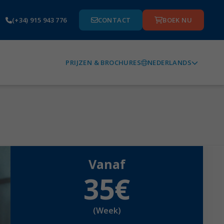
(+34) 915 943 776
CONTACT
BOEK NU
NEDERLANDS
PRIJZEN & BROCHURES
Vanaf
35
€
(Week)