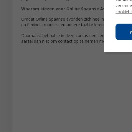
verzamel
Waarom kiezen voor Online Spaanse Avonden?
cookiebe
Omdat Online Spaanse avonden zich heel natuurlijk aanpa
en flexibele manier een andere taal te leren.
Daarnaast behaal je in deze cursus een certificaat dat het
aarzel dan niet om contact op te nemen met onze adviseurs