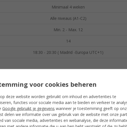
Minimaal 4 weken
Alle niveaus (A1-C2)
Min. 2 - Max. 12
14
18:30 - 20:30 ( Madrid -Europa UTC+1)
ruit
temming voor cookies beheren
elen te combineren, is Online Spanish Evenings de oplossing die we me
op deze website worden gebruikt om inhoud en advertenties te
 het niet aan woon-werkverkeer! Ontwikkel je kennis vanuit huis. Verb
iseren, functies voor sociale media aan te bieden en verkeer te analy
 week toenemen dankzij comfortabel en hoogpresterende leren. Het is
e
Google gebruikt je gegevens
wanneer je toestemming geeft op onze
n.
t delen we informatie over uw gebruik van de website met onze par
dat je je Spaanlessen comfortabel kunt combineren met je dagelijkse 
ed van sociale media, advertenties en webanalyse, die deze informat
e taal met de hulp van onze beste docenten, zit je op de perfecte cur
en met andere informatie die u aan hen hebt verstrekt of die zij heb