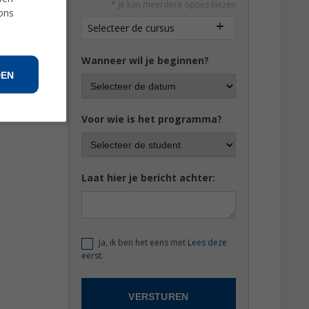
* Je kan meerdere opties kiezen
 ons
Selecteer de cursus
mfortabele
Wanneer wil je beginnen?
DEN
en hebt,
Voor wie is het programma?
Laat hier je bericht achter:
Ja, ik ben het eens met
Lees deze
eerst.