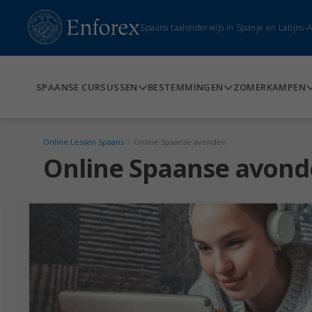
Spaans taalonderwijs in Spanje en Latijns
SPAANSE CURSUSSEN
BESTEMMINGEN
ZOMERKAMPEN
Online Lessen Spaans
/
Online Spaanse avonden
Online Spaanse avon