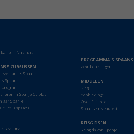
kampen Valencia
PROGRAMMA'S SPAANS
NSE CURSUSSEN
Word onze agent
sieve cursus Spaans
les Spaans
MIDDELEN
ieprogramma
Blog
s leren in Spanje 50 plus
Aanbiedinge
njaar Spanje
Over Enforex
e cursus spaans
Spaanse niveautest
REISGIDSEN
dprogramma
Reisgids van Spanje