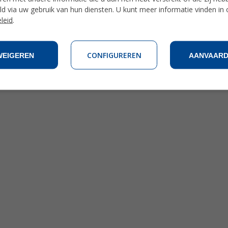
d via uw gebruik van hun diensten. U kunt meer informatie vinden in
leid
.
ssen aan je dagelijkse routine en het mogelijk maken om op een co
CONFIGUREREN
WEIGEREN
AANVAAR
 juiste gebruik van het programma bij Enforex garandeert. Als je vrag
, zij helpen je graag!