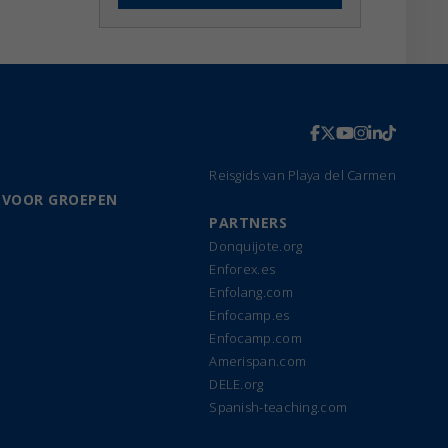
Reisgids van Playa del Carmen
 VOOR GROEPEN
PARTNERS
Donquijote.org
Enforex.es
Enfolang.com
Enfocamp.es
Enfocamp.com
Amerispan.com
DELE.org
Spanish-teaching.com