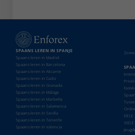
SPAANS LEREN IN SPANJE
Zomer
Spaans leren in Madrid
Spaans leren in Barcelona
SPAA
Spaans leren in Alicante
Inten
Spaans leren in Cadiz
Privé
Spaans leren in Granada
Famil
Spaans leren in Málaga
Spaan
Spaans leren in Marbella
Tusse
Spaans leren in Salamanca
Onlin
Spaans leren in Sevilla
DELE
Spaans leren in Tenerife
SIELE
Spaans leren in Valencia
Jeug