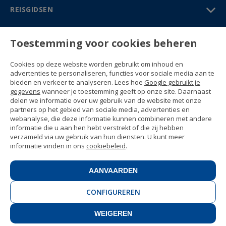
REISGIDSEN
PARTNERS
Toestemming voor cookies beheren
Contact
Cookies op deze website worden gebruikt om inhoud en
Prijzen & Brochures
advertenties te personaliseren, functies voor sociale media aan te
(+34) 91 594 37 76
bieden en verkeer te analyseren. Lees hoe
Google gebruikt je
Gustavo Fernández Balbuena, 11
gegevens
wanneer je toestemming geeft op onze site. Daarnaast
28002 Madrid, Spain
delen we informatie over uw gebruik van de website met onze
partners op het gebied van sociale media, advertenties en
webanalyse, die deze informatie kunnen combineren met andere
Sitemap
informatie die u aan hen hebt verstrekt of die zij hebben
Algemene voorwaarden
verzameld via uw gebruik van hun diensten. U kunt meer
Privacyverklaring
informatie vinden in ons
cookiebeleid
.
Enforex Cookiebeleid
© 1989 -
2026 Ideal Education Group S.L.
(CIF B-79946729) All rights reserved.
AANVAARDEN
Juridische kennisgeving
.
CONFIGUREREN
WEIGEREN
CONTACT
BOEK NU