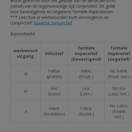
wordt gevormd door het gebruik van de derde persoon
(usted) van de tegenwoordige tijd conjunctief. Dit geldt
voor bevestigende en negatieve formele imperatieven.
*** Leer hoe je werkwoorden kunt vervoegen in de
conjunctief:
Spaanse conjunctief
Bijvoorbeeld:
formele
formele
werkwoord
infinitief
imperatief
imperatief
uitgang
(bevestigend)
(negatief)
hablar
Hable.
No hable.
-ar
(praten)
(Praat.)
(Praat niet.)
leer
Lea.
No lea.
-er
(lezen)
(Lees.)
(Lees niet.)
No cubra.
cubrir
Cubra.
-ir
(Bedek
(Bedekken)
(Bedek.)
niet.)