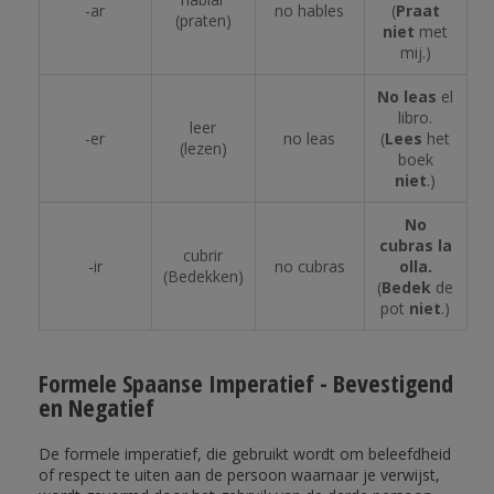
-ar
no hables
(
Praat
(praten)
niet
met
mij.)
No leas
el
libro.
leer
-er
no leas
(
Lees
het
(lezen)
boek
niet
.)
No
cubras la
cubrir
-ir
no cubras
olla.
(Bedekken)
(
Bedek
de
pot
niet
.)
Formele Spaanse Imperatief - Bevestigend
en Negatief
De formele imperatief, die gebruikt wordt om beleefdheid
of respect te uiten aan de persoon waarnaar je verwijst,