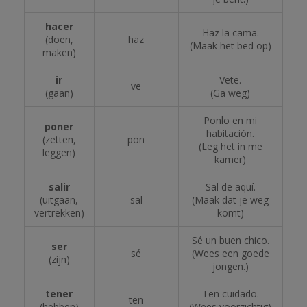
hacer
Haz la cama.
(doen,
haz
(Maak het bed op)
maken)
ir
Vete.
ve
(gaan)
(Ga weg)
Ponlo en mi
poner
habitación.
(zetten,
pon
(Leg het in me
leggen)
kamer)
salir
Sal de aquí.
(uitgaan,
sal
(Maak dat je weg
vertrekken)
komt)
Sé un buen chico.
ser
sé
(Wees een goede
(zijn)
jongen.)
tener
Ten cuidado.
ten
(hebben)
(Wees voorzichtig)