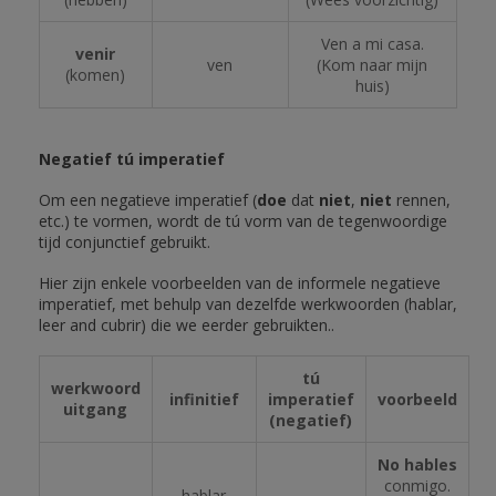
Ven a mi casa.
venir
ven
(Kom naar mijn
(komen)
huis)
Negatief tú imperatief
Om een negatieve imperatief (
doe
dat
niet
,
niet
rennen,
etc.) te vormen, wordt de tú vorm van de tegenwoordige
tijd conjunctief gebruikt.
Hier zijn enkele voorbeelden van de informele negatieve
imperatief, met behulp van dezelfde werkwoorden (hablar,
leer and cubrir) die we eerder gebruikten..
tú
werkwoord
infinitief
imperatief
voorbeeld
uitgang
(negatief)
No hables
conmigo.
hablar