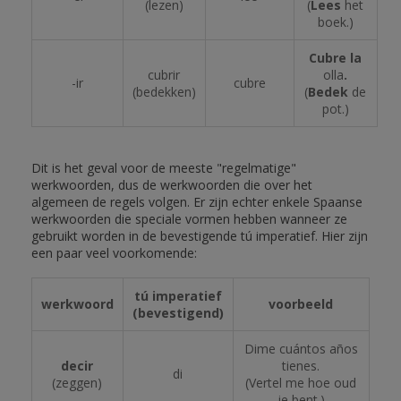
(lezen)
(
Lees
het
boek.)
Cubre la
cubrir
olla
.
-ir
cubre
(bedekken)
(
Bedek
de
pot.)
Dit is het geval voor de meeste "regelmatige"
werkwoorden, dus de werkwoorden die over het
algemeen de regels volgen. Er zijn echter enkele Spaanse
werkwoorden die speciale vormen hebben wanneer ze
gebruikt worden in de bevestigende tú imperatief. Hier zijn
een paar veel voorkomende:
tú imperatief
werkwoord
voorbeeld
(bevestigend)
Dime cuántos años
decir
tienes.
di
(zeggen)
(Vertel me hoe oud
je bent.)