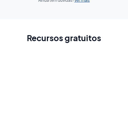
Ainda tem dúvidas?
Ver mais
Recursos gratuitos
Guia de Antigua
Conheça a cidade antes da sua viagem
Leia Mais