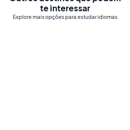
te interessar
Explore mais opções para estudar idiomas
México
Heranças históricas como Chichén Itzá, uma
gastronomia reconhecida mundialmente e uma