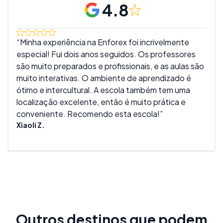
4.8
Minha experiência na Enforex foi incrivelmente
Ado
especial! Fui dois anos seguidos. Os professores
muit
são muito preparados e profissionais, e as aulas são
são 
muito interativas. O ambiente de aprendizado é
melh
ótimo e intercultural. A escola também tem uma
real
localização excelente, então é muito prática e
tant
conveniente. Recomendo esta escola!
expe
Xiaoli Z.
Mike
Outros destinos que podem