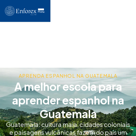
Menu
APRENDA ESPANHOL NA GUATEMALA
A melhor escola para
aprender espanhol na
Guatemala
Guatemala: cultura maia, cidades coloniais
e paisagens vulcânicas fazem do país um