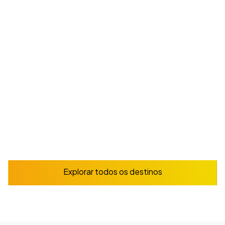
cultura marcada pela música, pelas festas
populares e pelo folclore mexicano.
A partir de
225
€
/ semana
Reserve já
Explorar
Explorar todos os destinos