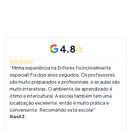
4.8
Minha experiência na Enforex foi incrivelmente
Ado
especial! Fui dois anos seguidos. Os professores
muit
são muito preparados e profissionais, e as aulas são
são 
muito interativas. O ambiente de aprendizado é
melh
ótimo e intercultural. A escola também tem uma
real
localização excelente, então é muito prática e
tant
conveniente. Recomendo esta escola!
expe
Xiaoli Z.
Mike