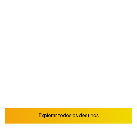
Tenerife
Aprenda espanhol nas Ilhas Canárias: praias,
vulcões e sol o ano todo.
A partir de
180
€
/ semana
Reserve já
Explorar
Explorar todos os destinos