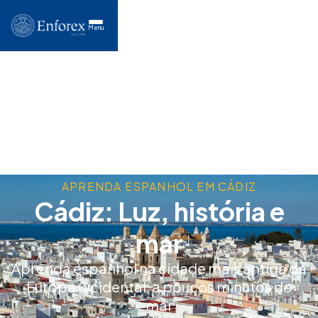
Menu
APRENDA ESPANHOL EM CÁDIZ
Cádiz: Luz, história e
mar
Aprenda espanhol na cidade mais antiga da
Europa Ocidental, a poucos minutos do
mar