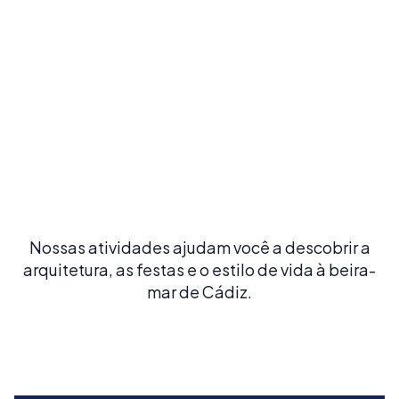
Visite o centro histórico e a Catedral
Caminhe por ruas estreitas, visite a Catedral e suba na
torre do Poniente para vistas panorâmicas.
Nossas atividades ajudam você a descobrir a
arquitetura, as festas e o estilo de vida à beira-
mar de Cádiz.