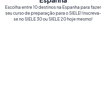
Escolha entre 10 destinos na Espanha para fazer
seu curso de preparação para o SIELE! Inscreva-
se no SIELE 30 ou SIELE 20 hoje mesmo!
Madrid
Estude espanhol na dinâmica capital da Espanha,
lar de museus de classe mundial e de um estilo de