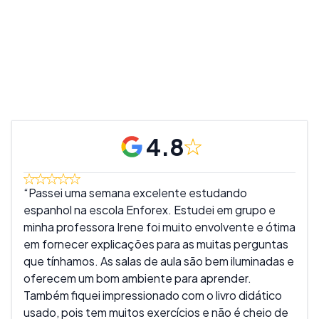
4.8
Passei uma semana excelente estudando
Foi
espanhol na escola Enforex. Estudei em grupo e
fora
minha professora Irene foi muito envolvente e ótima
e m
em fornecer explicações para as muitas perguntas
graç
que tínhamos. As salas de aula são bem iluminadas e
com
oferecem um bom ambiente para aprender.
Mari
Também fiquei impressionado com o livro didático
usado, pois tem muitos exercícios e não é cheio de