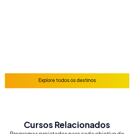
vida vibrante
A partir de
165
€
/ semana
Reserve já
Explorar
Explore todos os destinos
Cursos Relacionados
Programas projetados para cada objetivo de