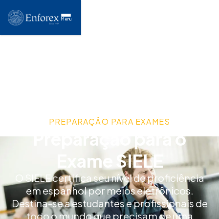
Menu
PREPARAÇÃO PARA EXAMES
Preparação para o
Exame SIELE
O SIELE certifica seu nível de proficiência
em espanhol por meios eletrônicos.
Destina-se a estudantes e profissionais de
todo o mundo que precisam de uma