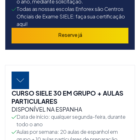
o ano, mediante solicitação.
Todas as nossas escolas Enforex são Centros
Oficiais de Exame SIELE: faça sua certificação
aqui!
Reserve já
CURSO SIELE 30 EM GRUPO + AULAS
PARTICULARES
DISPONÍVEL NA ESPANHA
Data de início: qualquer segunda-feira, durante
todo o ano
Aulas por semana: 20 aulas de espanhol em
grupo + 10 aulas particulares de preparação