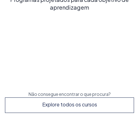
aprendizagem
Espanhol Intensivo 20
20 AULAS POR SEMANA
Construa uma base sólida em espanhol com o
nosso curso mais popular e equilibrado
Reserve já
Não consegue encontrar o que procura?
Explore todos os cursos