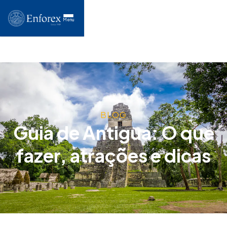
Menu
BLOG
Guia de Antigua: O que
fazer, atrações e dicas