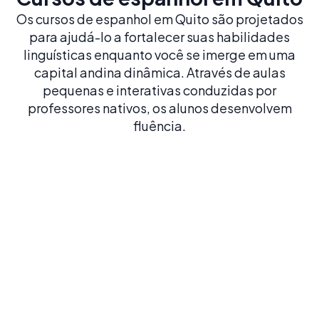
Os cursos de espanhol em Quito são projetados
para ajudá-lo a fortalecer suas habilidades
linguísticas enquanto você se imerge em uma
capital andina dinâmica. Através de aulas
pequenas e interativas conduzidas por
professores nativos, os alunos desenvolvem
fluência.
Espanhol Intensivo 20
20 AULAS POR SEMANA
Construa uma base sólida em espanhol com o
nosso curso mais popular e equilibrado
Reserve já