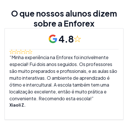
O que nossos alunos dizem
sobre a Enforex
4.8
Minha experiência na Enforex foi incrivelmente
Ado
especial! Fui dois anos seguidos. Os professores
muit
são muito preparados e profissionais, e as aulas são
são 
muito interativas. O ambiente de aprendizado é
melh
ótimo e intercultural. A escola também tem uma
real
localização excelente, então é muito prática e
tant
conveniente. Recomendo esta escola!
expe
Xiaoli Z.
Mike