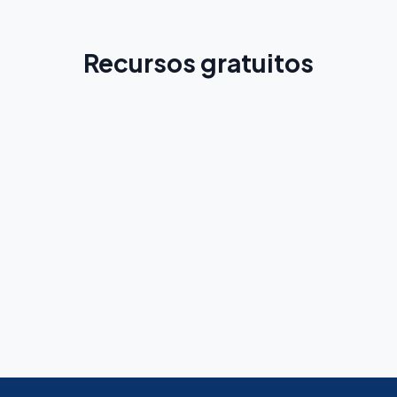
Recursos gratuitos
Guia do Equador
Conheça a cidade antes da sua viagem
Leia mais