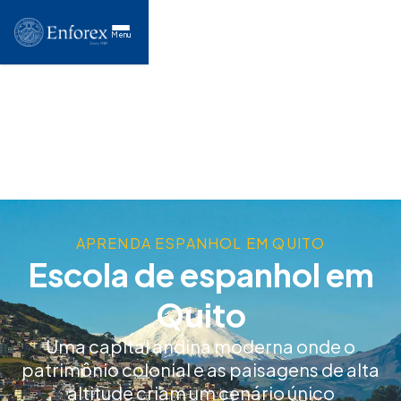
Menu
APRENDA ESPANHOL EM QUITO
Escola de espanhol em
Quito
Uma capital andina moderna onde o
patrimônio colonial e as paisagens de alta
altitude criam um cenário único