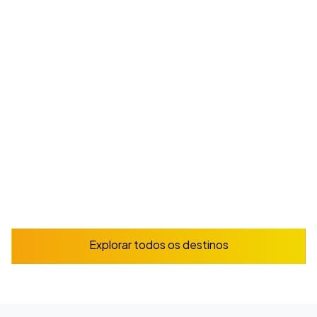
Playa del Carmen
Estude espanhol no Caribe mexicano perto de
ruínas maias e cenotes.
A partir de
225
$
/ semana
Reserve já
Explorar
Explorar todos os destinos