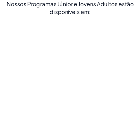
Nossos Programas Júnior e Jovens Adultos estão
disponíveis em:
Madrid
Estude espanhol na dinâmica capital da Espanha,
lar de museus de classe mundial e de um estilo de
vida vibrante