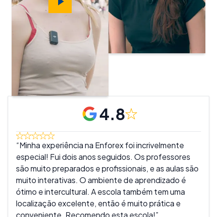
4.8
Minha experiência na Enforex foi incrivelmente
Ado
especial! Fui dois anos seguidos. Os professores
muit
são muito preparados e profissionais, e as aulas são
são 
muito interativas. O ambiente de aprendizado é
melh
ótimo e intercultural. A escola também tem uma
real
localização excelente, então é muito prática e
tant
conveniente. Recomendo esta escola!
expe