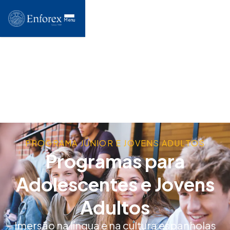
Menu
PROGRAMA JÚNIOR E JOVENS ADULTOS
Programas para
Adolescentes e Jovens
Adultos
Imersão na língua e na cultura espanholas