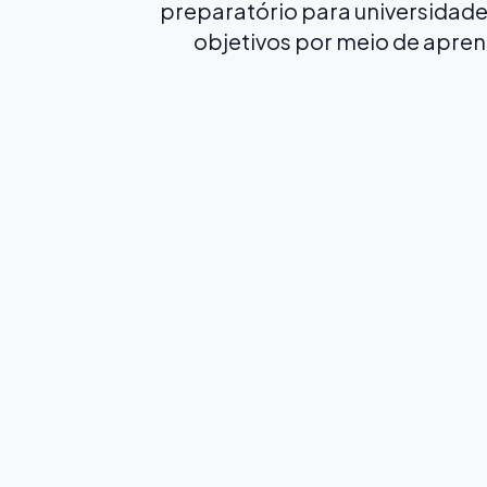
preparatório para universidade
objetivos por meio de apren
Preparação para o Exame
PAU/PCE
ACESSO À UNIVERSIDADE ESPANHOLA
A partir de
2,250
€
/ curso
Cursos de 5 a 10
Todos os níveis
meses
20 aulas em grupo
Disciplinas de
de espanhol por
preparação para o
semana
exame PAU/PCE