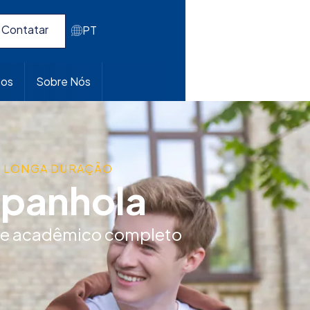
Contatar
PT
pos
Sobre Nós
E LONGA DURAÇÃO
spanhola
rte acadêmico completo