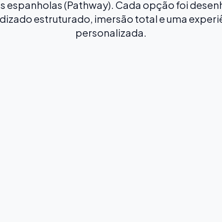
s espanholas (Pathway). Cada opção foi desenha
dizado estruturado, imersão total e uma expe
personalizada.
Espanhol Intensivo 20
Int
20 AULAS POR SEMANA
25 A
A partir de
A part
165
20
€
/ semana
4 aulas/dia
Aulas de 55 minutos
Todos os níveis
Duração flexível
T
Construa uma base sólida em espanhol
Aume
com o nosso curso mais popular e
com 