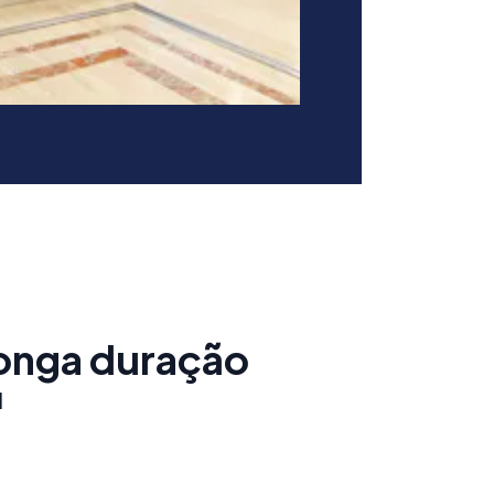
longa duração
l