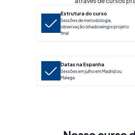
através de cursos pr
Estrutura do curso
Sessões de metodologia,
observação (shadowing) e projeto
final
Datas na Espanha
Sessões em julho em Madrid ou
Malaga
Nosso curso 