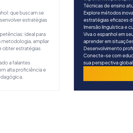
Técnicas de ensino at
anhol: que buscam se
Explore métodos inova
senvolver estratégias
estratégias eficazes d
.
Imersão linguística e c
tências: ideal para
Viva o espanhol em seu
 metodologia, ampliar
aprender em situações
e obter estratégias
Desenvolvimento profis
Conecte-se com educa
ado a falantes
sua perspectiva global
 alta proficiência e
edagógica.