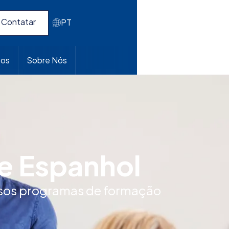
Contatar
PT
pos
Sobre Nós
e Espanhol
ssos programas de formação