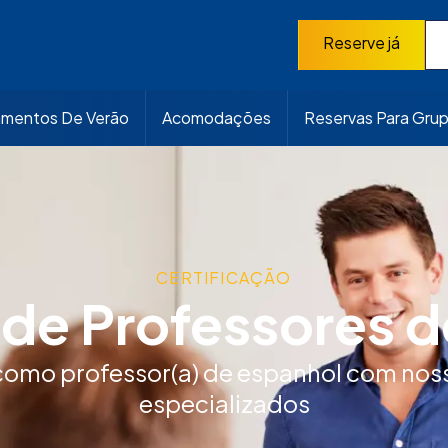
Reserve já
mentos De Verão
Acomodações
Reservas Para Gru
CERTIFICAÇÃO
de Professores d
es e de longa duração
 como professor(a) de espanhol com no
especializados