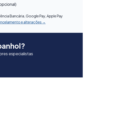
opcional)
:
rência Bancária, Google Pay, Apple Pay
cancelamento e alterações →
panhol?
res especialistas