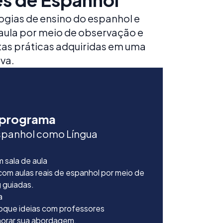
gias de ensino do espanhol e
aula por meio de observação e
tas práticas adquiridas em uma
iva.
 programa
spanhol como Língua
 sala de aula
om aulas reais de espanhol por meio de
 guiadas.
a
oque ideias com professores
morar sua abordagem.