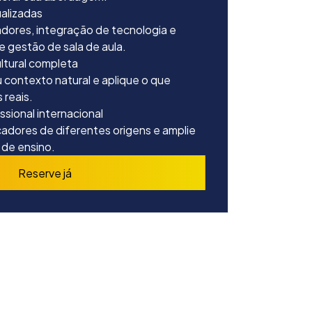
ualizadas
dores, integração de tecnologia e
e gestão de sala de aula.
ultural compl
eta
 contexto natural e aplique o que
 reais.
sional interna
cional
dores de diferentes origens e amplie
 de ensino.
Reserve já