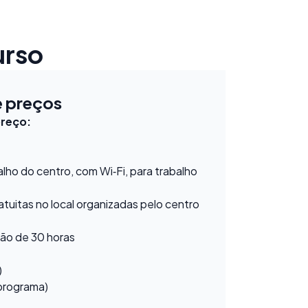
urso
e preços
preço:
alho do centro, com Wi‑Fi, para trabalho
atuitas no local organizadas pelo centro
são de 30 horas
)
 programa)