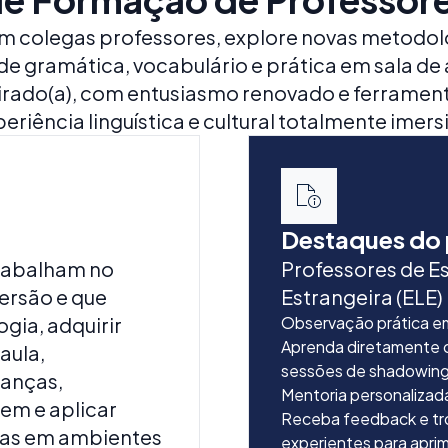
m colegas professores, explore novas metodolo
e gramática, vocabulário e prática em sala de 
pirado(a), com entusiasmo renovado e ferramen
eriência linguística e cultural totalmente imers
Destaques do
trabalham no
Professores de E
ersão e que
Estrangeira (ELE)
gia, adquirir
Observação prática em
Aprenda diretamente c
aula,
sessões de shadowing
anças,
Mentoria personalizad
em e aplicar
Receba feedback e tr
ras em ambientes
experientes para apri