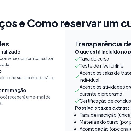
ços e Como reservar um c
les
Transparência d
nalizado
O que está incluído no 
 converse com um consultor
Taxa do curso
izada.
Teste de nível online
o
Acesso às salas de trab
 selecione sua acomodação e
individual
Acesso às atividades gr
confirmação
durante o programa
ocê receberá um e-mail de
Certificação de conclu
s.
Possíveis taxas extras:
Taxa de inscrição (única
Materiais do curso (por
Acomodação (opcional)