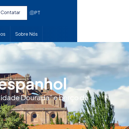
Contatar
PT
pos
Sobre Nós
 espanhol
idade Dourada” e berço da