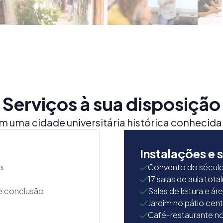
Serviços à sua disposição
m uma cidade universitária histórica conhecida
Instalações e 
a
Convento do século
17 salas de aula to
de conclusão
Salas de leitura e á
Jardim no pátio cent
Café-restaurante no