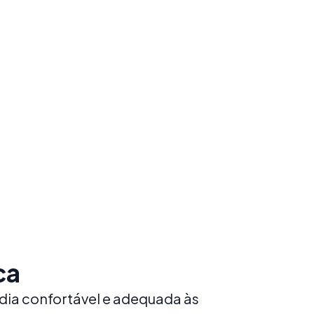
e cultura
ramas de espanhol desenhados
cialmente para jovens aprendizes
Reserve já
Explorar
Reserve já
ca
dia confortável e adequada às