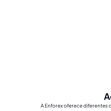
equilibrado
Reserve já
Explorar
A
A Enforex oferece diferentes