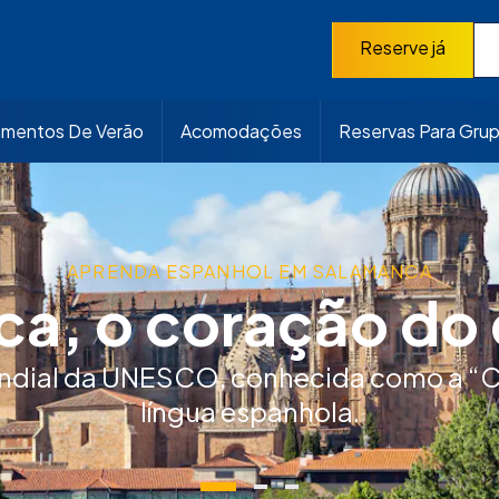
Reserve já
mentos De Verão
Acomodações
Reservas Para Gru
APRENDA ESPANHOL EM SALAMANCA
a, o coração do
es e de longa duração
ndial da UNESCO, conhecida como a “C
língua espanhola.