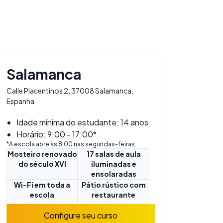
Salamanca
Calle Placentinos 2, 37008 Salamanca,
Espanha
Idade mínima do estudante: 14 anos
Horário: 9:00 - 17:00*
*A escola abre às 8:00 nas segundas-feiras.
Mosteiro renovado
17 salas de aula
do século XVI
iluminadas e
ensolaradas
Wi-Fi em toda a
Pátio rústico com
escola
restaurante
Configure seu curso