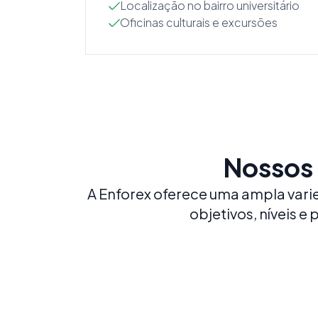
Localização no bairro universitário
Oficinas culturais e excursões
Nossos 
A Enforex oferece uma ampla vari
objetivos, níveis 
Espanhol Intensivo 20
20 AULAS POR SEMANA
Construa uma base sólida em espanhol
com o nosso curso mais popular e