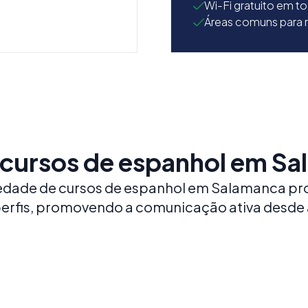
Wi-Fi gratuito em t
Áreas comuns para r
cursos de espanhol em S
edade de cursos de espanhol em Salamanca pro
e perfis, promovendo a comunicação ativa desde
Acampamento de Verão
Pr
em Salamanca
Jún
Ad
APRENDA SE DIVERTINDO (IDADES 5-18)
Imersão linguística tradicional na mais
EXPE