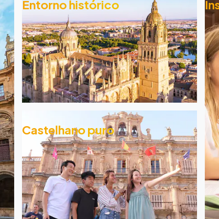
Entorno histórico
In
Castelhano puro