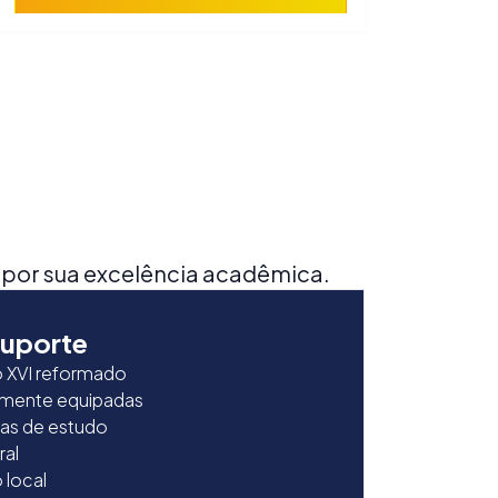
 por sua excelência acadêmica.
suporte
 XVI reformado
talmente equipadas
reas de estudo
ral
 local