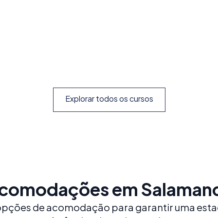
21)
famosa cidade universitária histórica
Prog
espe
Reserve já
Explorar
Explorar todos os cursos
comodações em Salaman
 opções de acomodação para garantir uma esta