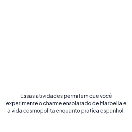
Explorar o centro histórico
Passeie pelo centro histórico de Marbella, descubra ruas
charmosas, cafés tradicionais e lojas locais em uma
autêntica atmosfera andaluza
Essas atividades permitem que você
experimente o charme ensolarado de Marbella e
a vida cosmopolita enquanto pratica espanhol.