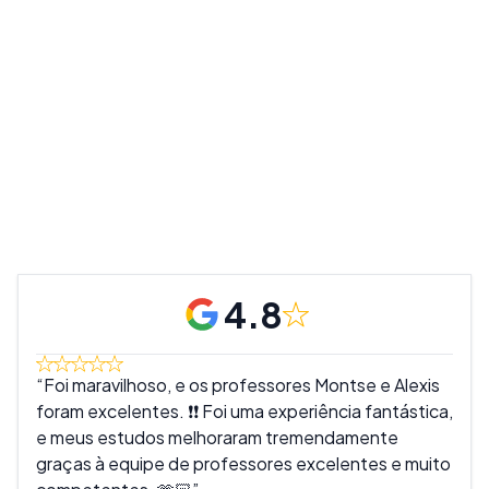
4.8
Foi maravilhoso, e os professores Montse e Alexis
Um 
foram excelentes. ❗❗ Foi uma experiência fantástica,
que 
e meus estudos melhoraram tremendamente
apre
graças à equipe de professores excelentes e muito
se d