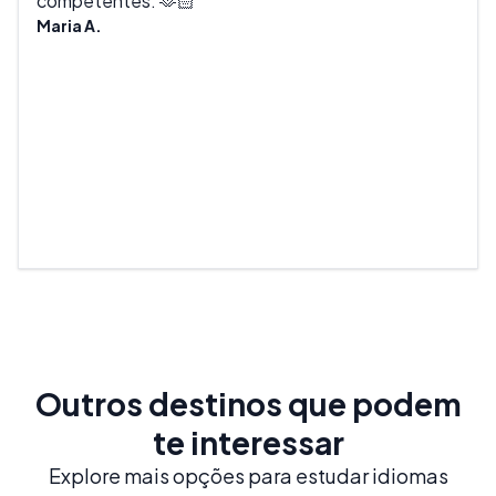
competentes. 🫶🏻
amiz
Maria A.
algu
e o 
Bran
Outros destinos que podem
te interessar
Explore mais opções para estudar idiomas