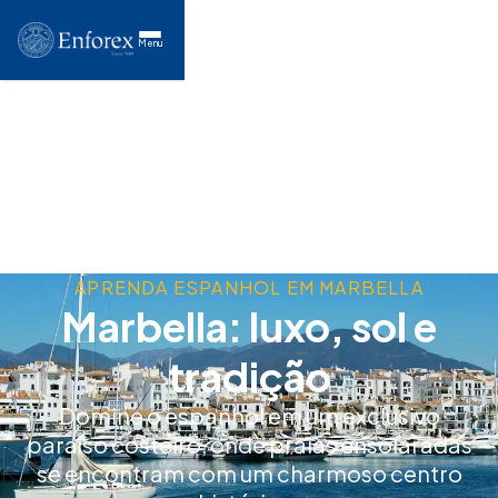
Menu
APRENDA ESPANHOL EM MARBELLA
Marbella: luxo, sol e
tradição
Domine o espanhol em um exclusivo
paraíso costeiro, onde praias ensolaradas
se encontram com um charmoso centro