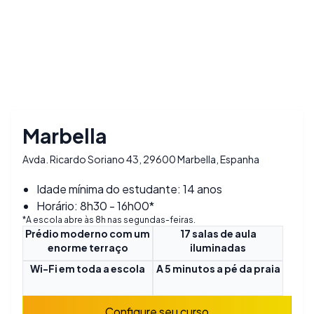
Marbella
Avda. Ricardo Soriano 43, 29600 Marbella, Espanha
Idade mínima do estudante: 14 anos
Horário: 8h30 - 16h00*
*A escola abre às 8h nas segundas-feiras.
Prédio moderno com um
17 salas de aula
enorme terraço
iluminadas
Wi-Fi em toda a escola
A 5 minutos a pé da praia
Configure seu curso