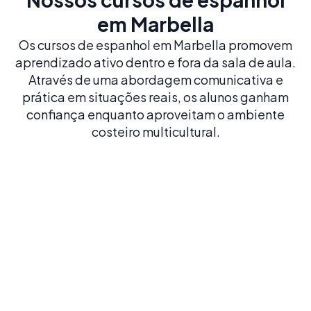
em Marbella
Os cursos de espanhol em Marbella promovem
aprendizado ativo dentro e fora da sala de aula.
Através de uma abordagem comunicativa e
prática em situações reais, os alunos ganham
confiança enquanto aproveitam o ambiente
costeiro multicultural.
Espanhol Intensivo 20
20 AULAS POR SEMANA
Construa uma base sólida em espanhol com o
nosso curso mais popular e equilibrado
Reserve já