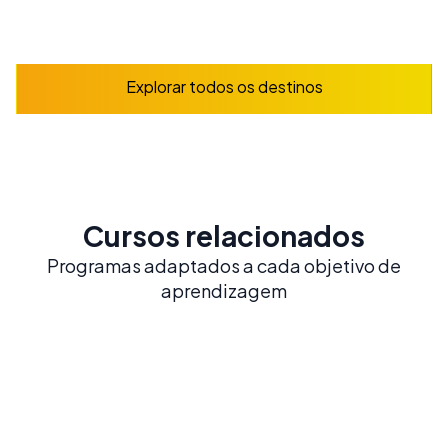
Explorar
Explorar todos os destinos
Cursos relacionados
Programas adaptados a cada objetivo de
aprendizagem
Espanhol Intensivo 20
20 AULAS POR SEMANA
Construa uma base sólida em espanhol com o
nosso curso mais popular e equilibrado