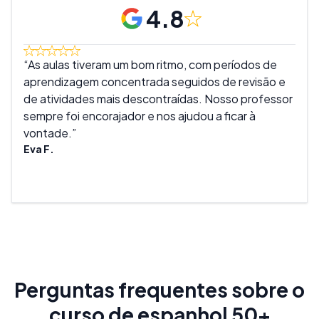
4.8
As aulas tiveram um bom ritmo, com períodos de
Os 
aprendizagem concentrada seguidos de revisão e
simp
de atividades mais descontraídas. Nosso professor
exce
sempre foi encorajador e nos ajudou a ficar à
acol
vontade.
de d
Eva F.
Anne
Perguntas frequentes sobre o
curso de espanhol 50+