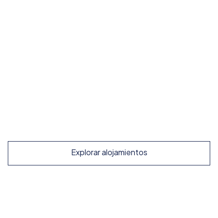
Imersão Total
Famílias Anfitriãs
Viva ao máximo a cultura local e pratique espanhol
o dia todo
A partir de
210
€
/ semana
Explorar
Explorar alojamientos