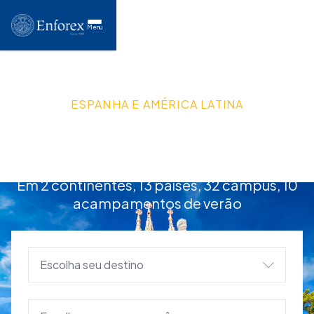
Menu
ESPANHA E AMÉRICA LATINA
Viva e Aprenda
Espanhol
Em 2 continentes, 13 países, 32 campus, 10
acampamentos de verão
Onde você quer estudar?
Escolha seu destino
Que curso você está procurando?