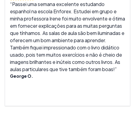
Passei uma semana excelente estudando
Est
espanhol na escola Enforex. Estudei em grupo e
trab
minha professora Irene foi muito envolvente e ótima
real
em fornecer explicações para as muitas perguntas
cria
que tínhamos. As salas de aula são bem iluminadas e
dive
oferecem um bom ambiente para aprender.
Alys
Também fiquei impressionado com o livro didático
usado, pois tem muitos exercícios e não é cheio de
imagens brilhantes e inúteis como outros livros. As
aulas particulares que tive também foram boas!
George O.