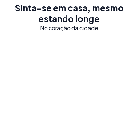
Sinta-se em casa, mesmo
estando longe
No coração da cidade
Imersão Total
Famílias Anfitriãs
Viva ao máximo a cultura local e pratique espanhol