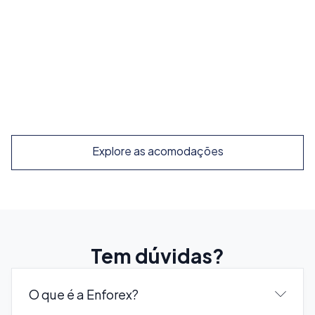
o dia todo
A partir de
210
€
/ semana
Explore
Explore as acomodações
Tem dúvidas?
O que é a Enforex?