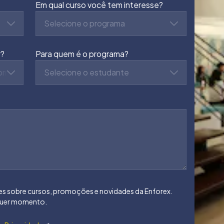
Em qual curso você tem interesse?
Selecione o programa
r?
Para quem é o programa?
começar
Selecione o estudante
 sobre cursos, promoções e novidades da Enforex.
lquer momento.