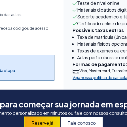
Teste de nível online
Materiais didáticos digit
ia das aulas.
Suporte acadêmico e t
Certificado online de 
receba códigos de acesso.
Possíveis taxas extras
Taxa de matrícula (única
Materiais físicos opcion
Taxas de exames ou cert
Aulas particulares ou au
Formas de pagamento
da etapa.
Visa, Mastercard, Transfe
Veja nossa política de cance
 para começar sua jornada em es
nto personalizado em minutos ou fale com nossos consulto
Reserve já
Fale conosco