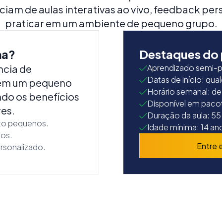
iciam de aulas interativas ao vivo, feedback pe
praticar em um ambiente de pequeno grupo.
ma?
Destaques do
ncia de
Aprendizado semi-pr
Datas de início: qual
 em um pequeno
Horário semanal: de
do os benefícios
Disponível em pacot
res.
Duração da aula: 55
to pequenos.
Idade mínima: 14 an
tos.
Entre 
rsonalizado.