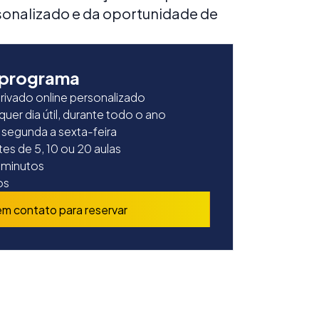
rsonalizado e da oportunidade de
 programa
ivado online personalizado
quer dia útil, durante todo o ano
 segunda a sexta-feira
es de 5, 10 ou 20 aulas
 minutos
os
em contato para reservar