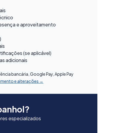
ais
écnico
presença e aproveitamento
)
ais
ificações (se aplicável)
las adicionais
:
rência bancária, Google Pay, Apple Pay
lamento e alterações →
panhol?
res especializados