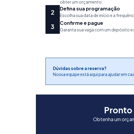
obter um orçamento.
Defina sua programação
Escolha sua data de início e a frequênc
Confirme e pague
Garanta sua vaga com um depósito e 
Dúvidas sobre a reserva?
Nossa equipe está aqui para ajudar em ca
Pronto
Obtenha um orçame