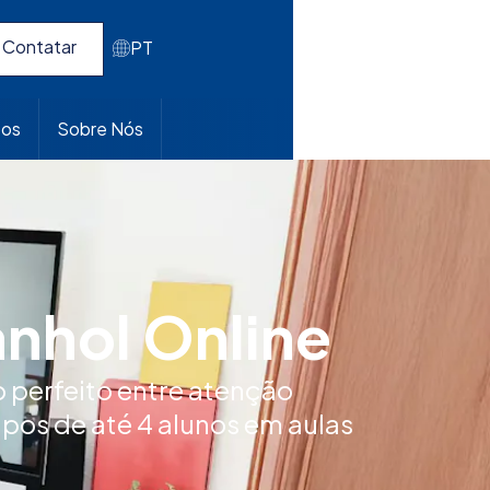
Contatar
PT
pos
Sobre Nós
nhol Online
o perfeito entre atenção
pos de até 4 alunos em aulas