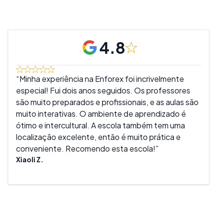
4.8
Minha experiência na Enforex foi incrivelmente
Ado
especial! Fui dois anos seguidos. Os professores
muit
são muito preparados e profissionais, e as aulas são
são 
muito interativas. O ambiente de aprendizado é
melh
ótimo e intercultural. A escola também tem uma
real
localização excelente, então é muito prática e
tant
conveniente. Recomendo esta escola!
expe
Xiaoli Z.
Mike