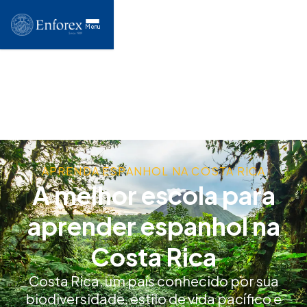
Menu
APRENDA ESPANHOL NA COSTA RICA
A melhor escola para
aprender espanhol na
Costa Rica
Costa Rica, um país conhecido por sua
biodiversidade, estilo de vida pacífico e