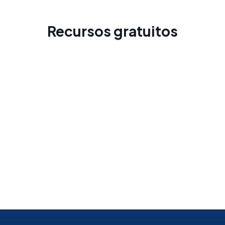
Recursos gratuitos
Guia da Costa Rica
Conheça o país antes da sua viagem
Saiba mais