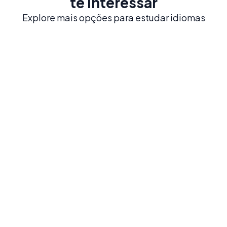
te interessar
Explore mais opções para estudar idiomas
México
Heranças históricas como Chichén Itzá, uma
gastronomia reconhecida mundialmente e uma
cultura marcada pela música, pelas festas