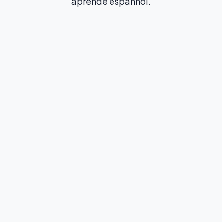
aprende espanhol.
Imersão Total
Famílias Anfitriãs
Viva a cultura local ao máximo e pratique espanhol
o dia todo
A partir de
220
$
/ semana