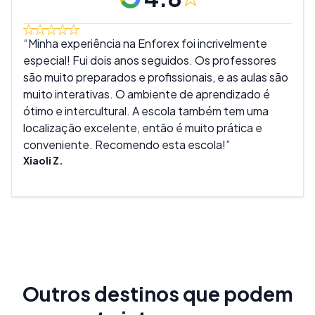
Minha experiência na Enforex foi incrivelmente
Ado
especial! Fui dois anos seguidos. Os professores
muit
são muito preparados e profissionais, e as aulas são
são 
muito interativas. O ambiente de aprendizado é
melh
ótimo e intercultural. A escola também tem uma
real
localização excelente, então é muito prática e
tant
conveniente. Recomendo esta escola!
expe
Xiaoli Z.
Mike
Outros destinos que podem