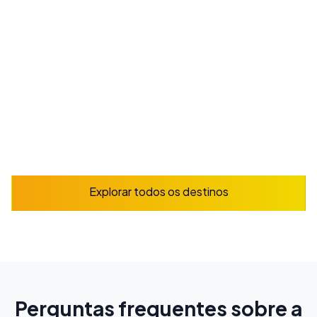
populares e pelo folclore mexicano.
A partir de
225
€
/ semana
Reserve já
Explorar
Explorar todos os destinos
Perguntas frequentes sobre a