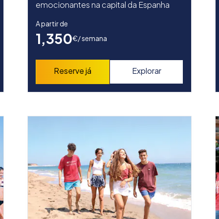
emocionantes na capital da Espanha
A partir de
1,350
€
/ semana
Reserve já
Explorar