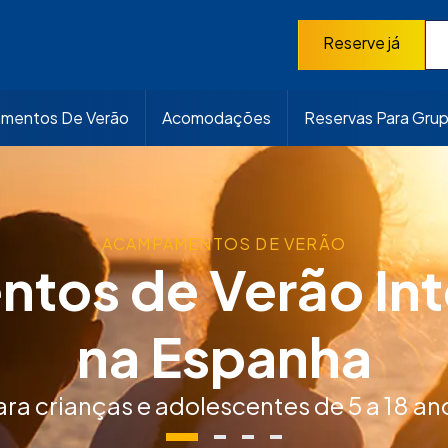
Reserve já
mentos De Verão
Acomodações
Reservas Para Gru
ACAMPAMENTOS DE VERÃO
os de Verão Int
es e de longa duração
na Espanha
ara crianças e adolescentes de 5 a 18 an