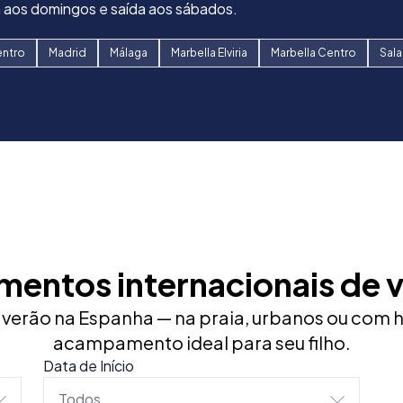
 aos domingos e saída aos sábados.
arantir um ambiente acolhedor, seguro e alinhado aos nossos
os. Almoço incluído no acampamento, além de café da manhã 
o
o
entro
Madrid
Málaga
Marbella Elviria
Marbella Centro
Sal
tro
Salamanca
Valência Beach
entos internacionais de v
erão na Espanha — na praia, urbanos ou com
acampamento ideal para seu filho.
Data de Início
Todos