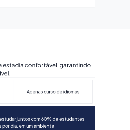
stadia confortável, garantindo
vel.
Apenas curso de idiomas
e estudar juntos com 60% de estudantes
ndo uma experiência autêntica de imersão
as. Os alunos podem aproveitar aulas de
Nessa opção, os participantes assistem
s por dia, em um ambiente
no dia a dia. Todas as famílias anfitriãs
ra suas famílias à noite. Segunda a