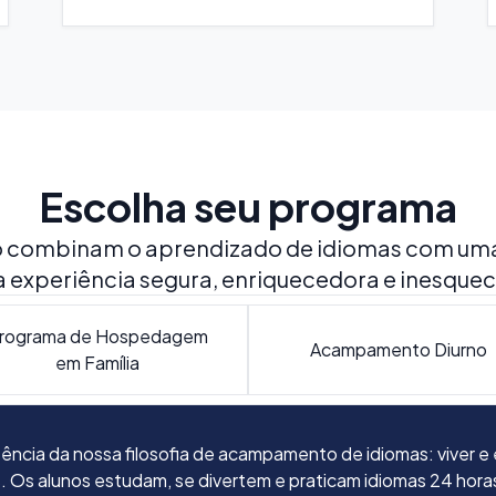
Escolha seu programa
combinam o aprendizado de idiomas com uma e
 experiência segura, enriquecedora e inesquecí
rograma de Hospedagem
Acampamento Diurno
em Família
sência da nossa filosofia de acampamento de idiomas: viver 
tar por ficar na casa de uma família espanhola, proporciona
 moram perto ou estão viajando pela Espanha com suas famíli
o acampamento apenas para as aulas de idiomas pela manhã. 
s. Os alunos estudam, se divertem e praticam idiomas 24 hora
ra conhecer de perto o estilo de vida local e praticar o idioma 
ovos amigos internacionais durante o dia, antes de voltarem pa
 de segunda a sexta-feira, das 9h às 12h30.