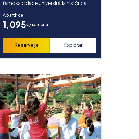
famosa cidade universitária histórica
A partir de
1,095
€
/ semana
Reserve já
Explorar