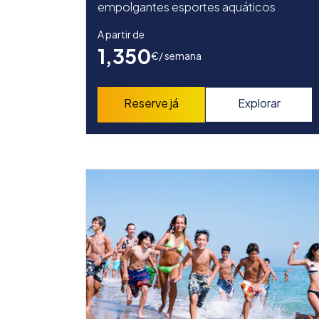
empolgantes esportes aquáticos
A partir de
1,350
€
/ semana
Reserve já
Explorar