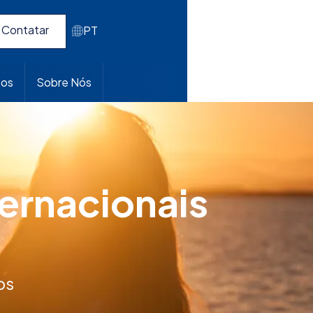
Contatar
PT
pos
Sobre Nós
ernacionais
os