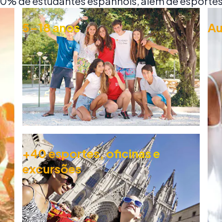
 60% de estudantes espanhóis, além de esportes,
5-18 anos
Au
+40 esportes, oficinas e
excursões