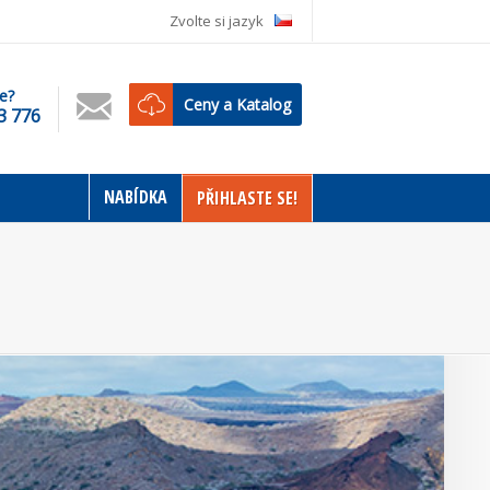
Zvolte si jazyk
e?
Ceny a Katalog
3 776
NABÍDKA
PŘIHLASTE SE!