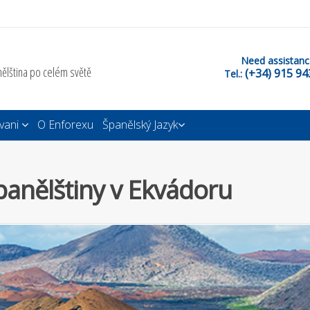
Need assistanc
ělština po celém světě
(+34) 915 94
Tel.:
vani
O Enforexu
Španělský Jazyk
panělštiny v Ekvádoru