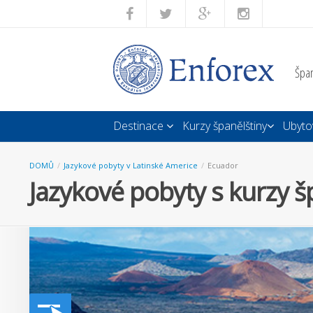
Špan
Destinace
Kurzy španělštiny
Ubyto
DOMŮ
/
Jazykové pobyty v Latinské Americe
/
Ecuador
Jazykové pobyty s kurzy š