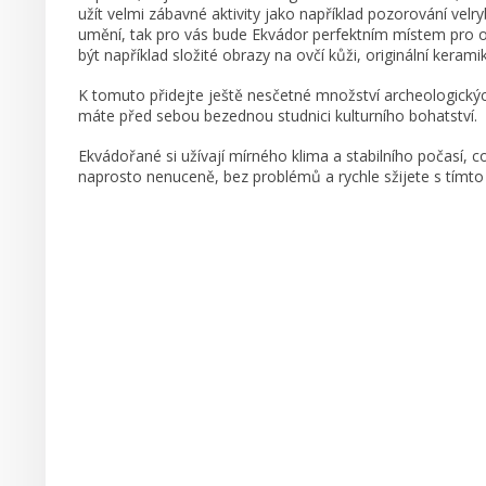
užít velmi zábavné aktivity jako například pozorování velr
umění, tak pro vás bude Ekvádor perfektním místem pro o
být například složité obrazy na ovčí kůži, originální kerami
K tomuto přidejte ještě nesčetné množství archeologických
máte před sebou bezednou studnici kulturního bohatství.
Ekvádořané si užívají mírného klima a stabilního počasí, co
naprosto nenuceně, bez problémů a rychle sžijete s tímto