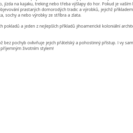
yb, jízda na kajaku, treking nebo třeba výšlapy do hor. Pokud je vaší
bjevování prastarých domorodých tradic a výrobků, jejichž příklad
ka, sochy a nebo výrobky ze stříbra a zlata.
 pokladů a jeden z nejlepších příkladů jihoamerické koloniální archit
ž bez pochyb ovlivňuje jejich přátelský a pohostinný přístup. I vy sami
 příjemným životním stylem!