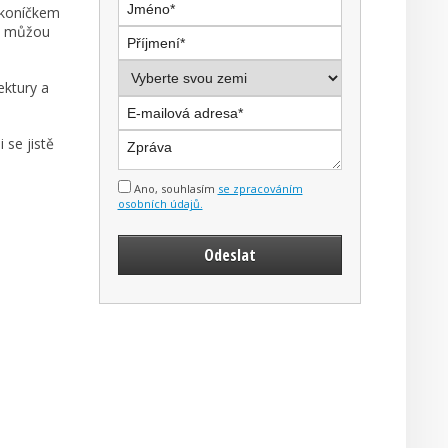
m koníčkem
em můžou
ektury a
 se jistě
Ano, souhlasím
se zpracováním
osobních údajů.