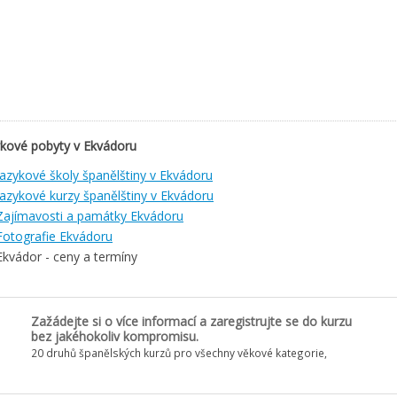
ykové pobyty v Ekvádoru
Jazykové školy španělštiny v Ekvádoru
Jazykové kurzy španělštiny v Ekvádoru
Zajímavosti a památky Ekvádoru
Fotografie Ekvádoru
Ekvádor - ceny a termíny
Zažádejte si o více informací a zaregistrujte se do kurzu
bez jakéhokoliv kompromisu.
20 druhů španělských kurzů pro všechny věkové kategorie,