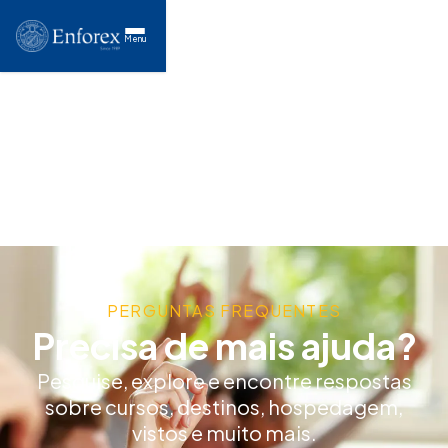
Menu
PERGUNTAS FREQUENTES
Precisa de mais ajuda?
Pesquise, explore e encontre respostas
sobre cursos, destinos, hospedagem,
vistos e muito mais.