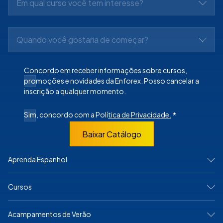
Em qual curso você tem interesse?
Quando você gostaria de começar?
Concordo em receber informações sobre cursos,
promoções e novidades da Enforex. Posso cancelar a
inscrição a qualquer momento.
Sim, concordo com a Polí
tica de Privacidade.
*
Baixar Catálogo
Aprenda Espanhol
NA ESPANHA
Cursos
Madrid
Barcelona
Alicante
Cursos Intensivos
Acampamentos de Verão
Cádiz
Acampamentos de Verão
Granada
Programas Júnior & Jovens Adultos