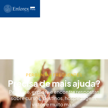
Menu
PERGUNTAS FREQUENTES
Precisa de mais ajuda?
Pesquise, explore e encontre respostas
sobre cursos, destinos, hospedagem,
vistos e muito mais.