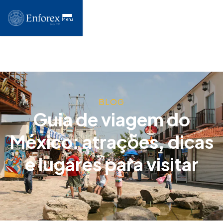
Menu
BLOG
Guia de viagem do
México: atrações, dicas
e lugares para visitar