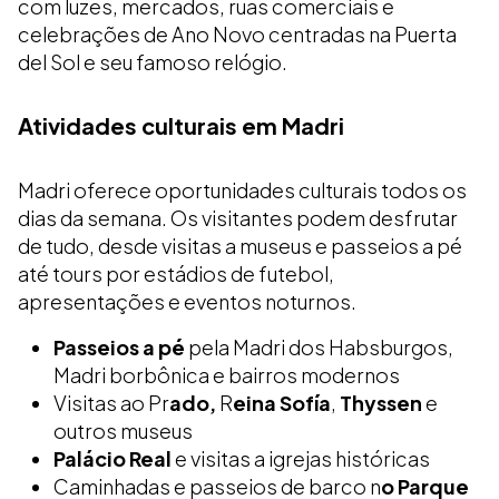
com luzes, mercados, ruas comerciais e
celebrações de Ano Novo centradas na Puerta
del Sol e seu famoso relógio.
Atividades culturais em Madri
Madri oferece oportunidades culturais todos os
dias da semana. Os visitantes podem desfrutar
de tudo, desde visitas a museus e passeios a pé
até tours por estádios de futebol,
apresentações e eventos noturnos.
Passeios a pé
pela Madri dos Habsburgos,
Madri borbônica e bairros modernos
Visitas ao Pr
ado,
R
eina Sofía
,
Thyssen
e
outros museus
Palácio Real
e visitas a igrejas históricas
Caminhadas e passeios de barco n
o Parque