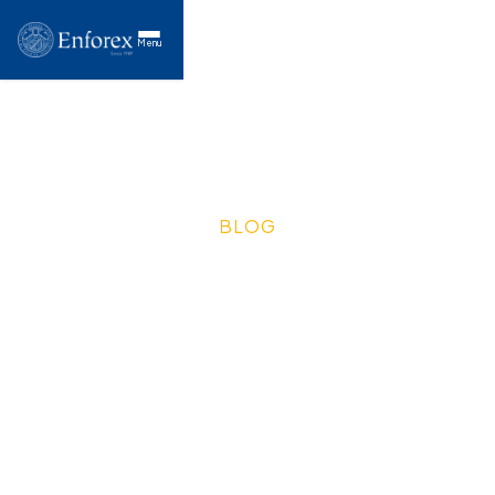
Menu
BLOG
Guia de viagem de
Madri: coisas para
fazer, atrações e dicas