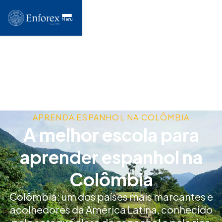
Menu
APRENDA ESPANHOL NA COLÔMBIA
A melhor escola para
aprender espanhol na
Colômbia
Colômbia: um dos países mais marcantes e
acolhedores da América Latina, conhecido