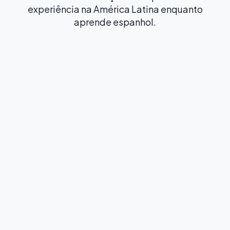
experiência na América Latina enquanto
aprende espanhol.
Imersão Total
Famílias Anfitriãs
Viva a cultura local ao máximo e pratique espanhol
o dia todo