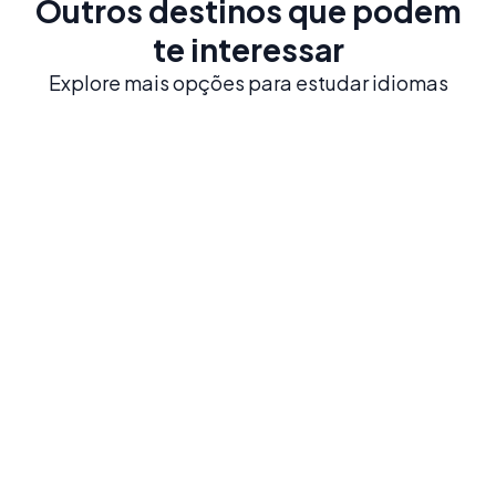
Outros destinos que podem
te interessar
Explore mais opções para estudar idiomas
México
Heranças históricas como Chichén Itzá, uma
gastronomia reconhecida mundialmente e uma