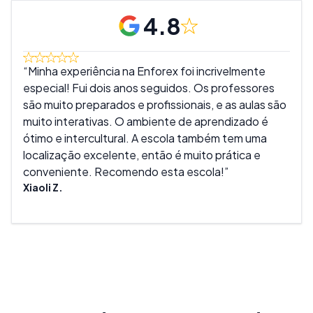
4.8
Minha experiência na Enforex foi incrivelmente
Ado
especial! Fui dois anos seguidos. Os professores
muit
são muito preparados e profissionais, e as aulas são
são 
muito interativas. O ambiente de aprendizado é
melh
ótimo e intercultural. A escola também tem uma
real
localização excelente, então é muito prática e
tant
conveniente. Recomendo esta escola!
expe
Xiaoli Z.
Mike