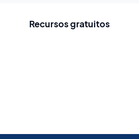
Recursos gratuitos
Guia da Colômbia
Conheça a cidade antes da sua viagem
Leia Mais