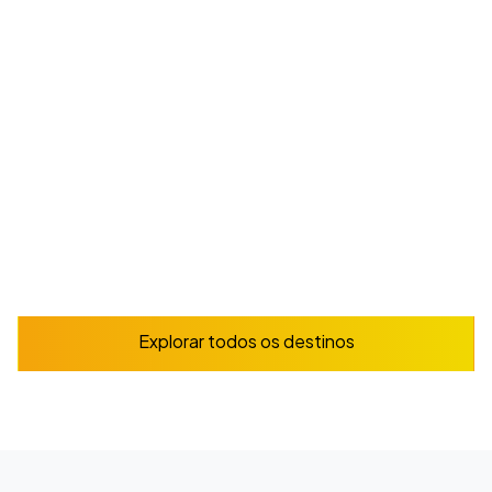
cultura marcada pela música, pelas festas
populares e pelo folclore mexicano.
A partir de
225
€
/ semana
Reserve já
Explorar
Explorar todos os destinos