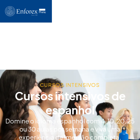
Menu
CURSOS INTENSIVOS
Cursos intensivos de
espanhol
Domine o idioma espanhol com 4, 10, 20, 25
ou 30 aulas por semana e viva uma
experiência de imersão completa.