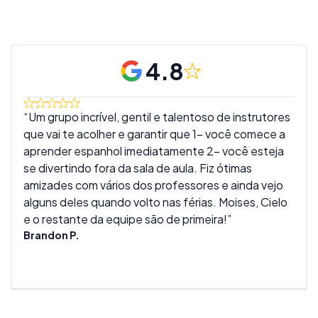
4.8
Um grupo incrível, gentil e talentoso de instrutores
Est
que vai te acolher e garantir que 1- você comece a
de i
aprender espanhol imediatamente 2- você esteja
a mi
se divertindo fora da sala de aula. Fiz ótimas
prep
amizades com vários dos professores e ainda vejo
entu
alguns deles quando volto nas férias. Moises, Cielo
aula
e o restante da equipe são de primeira!
flex
Brandon P.
a di
conf
Darr