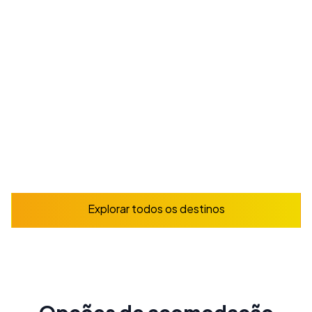
Estude espanhol na dinâmica capital da Espanha,
lar de museus de classe mundial e de um estilo de
vida vibrante
A partir de
165
€
/ semana
Reserve já
Explorar
Explorar todos os destinos