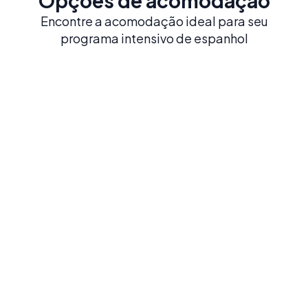
Opções de acomodação
Encontre a acomodação ideal para seu
programa intensivo de espanhol
Imersão Total
Famílias Anfitriãs
Viva ao máximo a cultura local e pratique espanhol
o dia todo