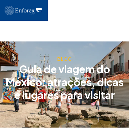
Menu
BLOG
Guia de viagem do
México: atrações, dicas
e lugares para visitar